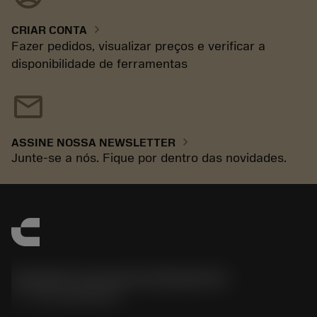
chevron_right
CRIAR CONTA
Fazer pedidos, visualizar preços e verificar a
disponibilidade de ferramentas
mail
chevron_right
ASSINE NOSSA NEWSLETTER
Junte-se a nós. Fique por dentro das novidades.
Sandvik Coromant do Brasil S.A
phone
+551146803536