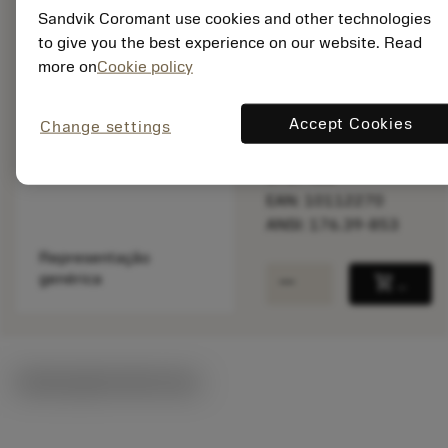
Sandvik Coromant use cookies and other technologies
Disponível
to give you the best experience on our website. Read
more on
Cookie policy
Quantidade do pacote:
10
Accept Cookies
Change settings
ISO: 176.39-853
Id do material:
5757463
EAN: 10112270
ANSI: 176.39-853
Representação
remove
add
genérica
shopping_cart
Adicio
Ilustrações técnicas