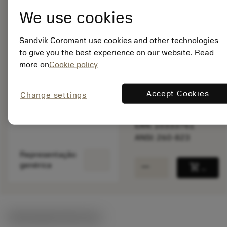
Preço da lista:
We use cookies
72.30 EUR
Disponível
Sandvik Coromant use cookies and other technologies
to give you the best experience on our website. Read
more on
Cookie policy
Quantidade do pacote:
1
ISO: 260-823
Accept Cookies
Change settings
Id do material:
5757499
EAN: 10333761
ANSI: 260-823
Representação
remove
add
genérica
shopping_cart
Adicio
Ilustrações técnicas