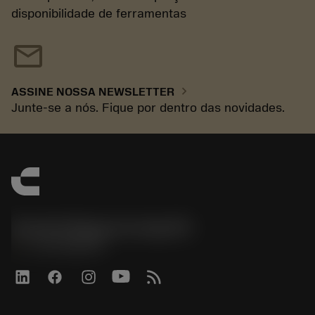
disponibilidade de ferramentas
mail
chevron_right
ASSINE NOSSA NEWSLETTER
Junte-se a nós. Fique por dentro das novidades.
Sandvik Magyarország Kft.
phone
+3614088649