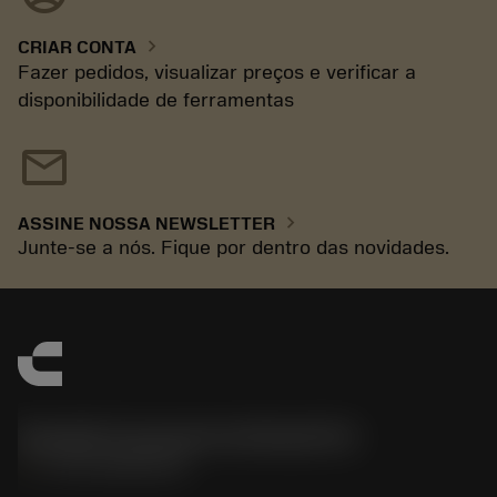
chevron_right
CRIAR CONTA
Fazer pedidos, visualizar preços e verificar a
disponibilidade de ferramentas
mail
chevron_right
ASSINE NOSSA NEWSLETTER
Junte-se a nós. Fique por dentro das novidades.
Sandvik Coromant do Brasil S.A
phone
+551146803536