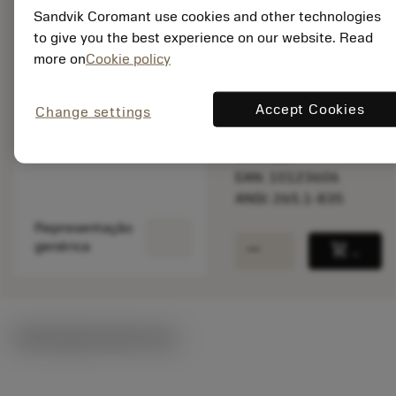
Sandvik Coromant use cookies and other technologies
Disponível
to give you the best experience on our website. Read
more on
Cookie policy
Quantidade do pacote:
1
Accept Cookies
Change settings
ISO: 265.1-835
Id do material:
5757629
EAN: 10123606
ANSI: 265.1-835
Representação
remove
add
genérica
shopping_cart
Adicio
Ilustrações técnicas