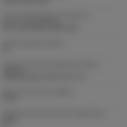
clamp on top of insert
Parte2 dos identificadores da interface da
pastilha
(CUTINT_MASTER)
Q-Cut -size 60 (N151.3-800-60-4G)
Assento da pastilha
(SSC_M)
60
Direção da interface de adaptação da máquina
(ADINTMS)
Cylindrical shank w/ 3 flats -inch: 1 1/2
Diâmetro mínimo do furo
(DMIN_1)
50 mm
Ângulo do corpo da ferramenta em relação à peça
(BAWS)
90 °