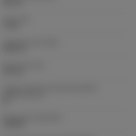
38,1 mm
Torque
(TQ)
3,7 Nm
Comprimento total
(OAL)
304,8 mm
Peso do item
(WT)
2,557 kg
Código do tamanho do assento da pastilha -
polegada
(SSC_N)
60
Release date
(ValFrom20)
16/08/93