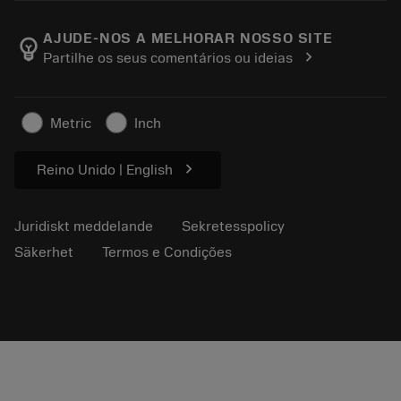
Om Sandvik Coromant
Return
Kataloger och handböcker
Tillverkning med välmående
Spåra din beställning
AJUDE-NOS A MELHORAR NOSSO SITE
emoji_objects
chevron_right
Partilhe os seus comentários ou ideias
Karriär
Skapa en offert
Hållbart företagande
Artiklar
Metric
Inch
För press
chevron_right
Reino Unido | English
Juridiskt meddelande
Sekretesspolicy
Säkerhet
Termos e Condições