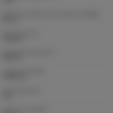
10 bar
Diâmetro de conexão do lado da máquina
(DCONMS)
38,1 mm
Altura da haste
(H)
37,084 mm
Comprimento funcional
(LF)
304,8 mm
Largura funcional
(WF)
27,9908 mm
Altura funcional
(HF)
0 mm
Diâmetro do corpo
(BD)