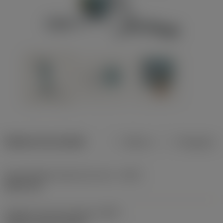
Dados do produto
Métrico
Polegadas
Profundidade máxima de corte
(CDX)
8,001 mm
Código do tipo de fixação
(MTP)