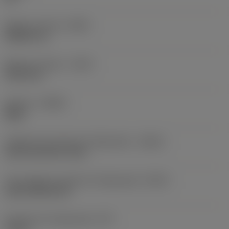
Balanço mínimo
(OHN)
38,862 mm
Balanço máximo
(OHX)
152,4 mm
Sentido
(HAND)
Right
Código de entrada de refrigeração
(CNSC)
axial concentric entry
Tipo código de saída de refrigeração
(CXSC)
axial inclined exit
Pressão de refrigeração
(CP)