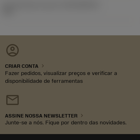
ID de liberação do pacote
(RELEASEPACK)
93.3
account_circle
chevron_right
CRIAR CONTA
Fazer pedidos, visualizar preços e verificar a
disponibilidade de ferramentas
mail
chevron_right
ASSINE NOSSA NEWSLETTER
Junte-se a nós. Fique por dentro das novidades.