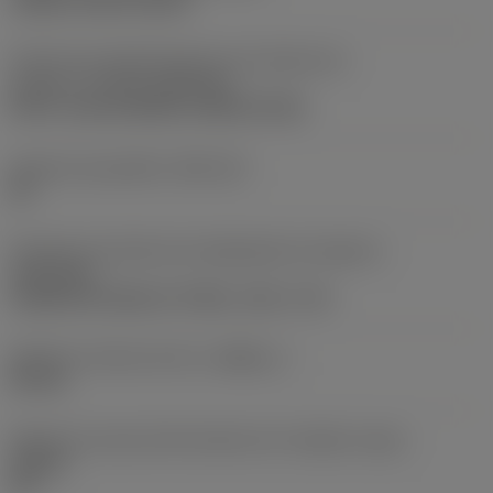
clamp on top of insert
Parte2 dos identificadores da interface da
pastilha
(CUTINT_MASTER)
Q-Cut -size 60 (N151.3-800-60-4G)
Assento da pastilha
(SSC_M)
60
Direção da interface de adaptação da máquina
(ADINTMS)
Cylindrical shank w/ 3 flats -inch: 1 1/2
Diâmetro mínimo do furo
(DMIN_1)
50 mm
Ângulo do corpo da ferramenta em relação à peça
(BAWS)
90 °