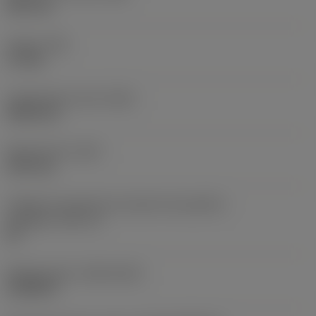
38,1 mm
Torque
(TQ)
3,7 Nm
Comprimento total
(OAL)
304,8 mm
Peso do item
(WT)
2,557 kg
Código do tamanho do assento da pastilha -
polegada
(SSC_N)
60
Release date
(ValFrom20)
16/08/93