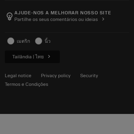
Career
Return
Events and training
About Sandvik Coromant
Track your order
Tool ID
AJUDE-NOS A MELHORAR NOSSO SITE
emoji_objects
chevron_right
Partilhe os seus comentários ou ideias
Find Us
FAQ
For press
Contact us
Safety information
เมตริก
นิ้ว
Sustainability
chevron_right
Tailândia | ไทย
Legal notice
Privacy policy
Security
Termos e Condições