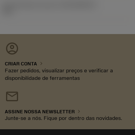
ID de liberação do pacote
(RELEASEPACK)
93.3
account_circle
chevron_right
CRIAR CONTA
Fazer pedidos, visualizar preços e verificar a
disponibilidade de ferramentas
mail
chevron_right
ASSINE NOSSA NEWSLETTER
Junte-se a nós. Fique por dentro das novidades.