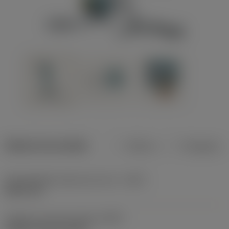
Dados do produto
Métrico
Polegadas
Profundidade máxima de corte
(CDX)
8,001 mm
Código do tipo de fixação
(MTP)