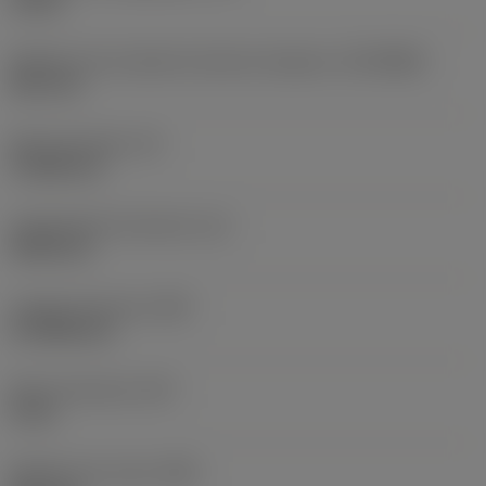
10 bar
Diâmetro de conexão do lado da máquina
(DCONMS)
38,1 mm
Altura da haste
(H)
37,084 mm
Comprimento funcional
(LF)
304,8 mm
Largura funcional
(WF)
27,9908 mm
Altura funcional
(HF)
0 mm
Diâmetro do corpo
(BD)