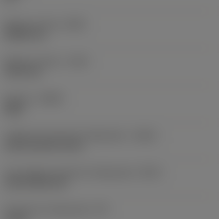
Balanço mínimo
(OHN)
38,862 mm
Balanço máximo
(OHX)
152,4 mm
Sentido
(HAND)
Right
Código de entrada de refrigeração
(CNSC)
axial concentric entry
Tipo código de saída de refrigeração
(CXSC)
axial inclined exit
Pressão de refrigeração
(CP)