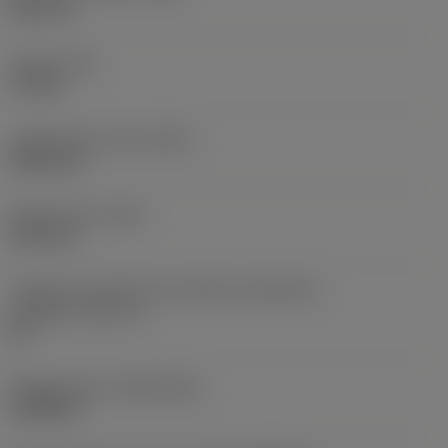
38,1 mm
Torque
(TQ)
3,7 Nm
Comprimento total
(OAL)
304,8 mm
Peso do item
(WT)
2,557 kg
Código do tamanho do assento da pastilha -
polegada
(SSC_N)
60
Release date
(ValFrom20)
16/08/93