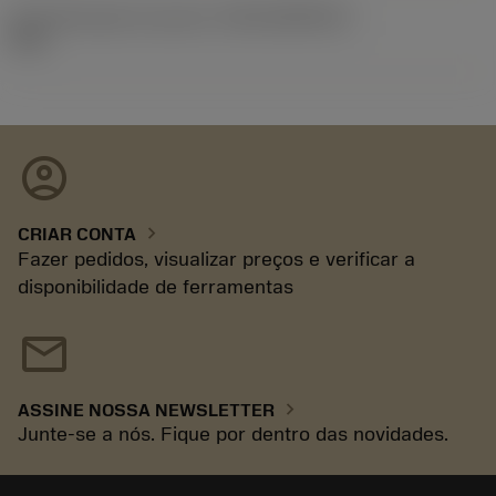
ID de liberação do pacote
(RELEASEPACK)
93.3
account_circle
chevron_right
CRIAR CONTA
Fazer pedidos, visualizar preços e verificar a
disponibilidade de ferramentas
mail
chevron_right
ASSINE NOSSA NEWSLETTER
Junte-se a nós. Fique por dentro das novidades.