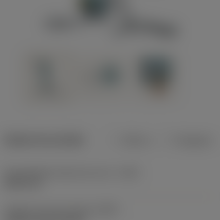
Dados do produto
Métrico
Polegadas
Profundidade máxima de corte
(CDX)
8,001 mm
Código do tipo de fixação
(MTP)