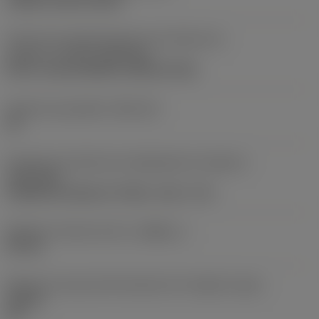
clamp on top of insert
Parte2 dos identificadores da interface da
pastilha
(CUTINT_MASTER)
Q-Cut -size 60 (N151.3-800-60-4G)
Assento da pastilha
(SSC_M)
60
Direção da interface de adaptação da máquina
(ADINTMS)
Cylindrical shank w/ 3 flats -inch: 1 1/2
Diâmetro mínimo do furo
(DMIN_1)
50 mm
Ângulo do corpo da ferramenta em relação à peça
(BAWS)
90 °