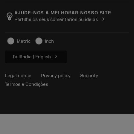
About Sandvik Coromant
Return
Catalogues and handbooks
Manufacturing wellness
Track your order
AJUDE-NOS A MELHORAR NOSSO SITE
emoji_objects
chevron_right
Partilhe os seus comentários ou ideias
Career
Make a quotation
Sustainable business
Artigos
Metric
Inch
For press
chevron_right
Tailândia | English
Legal notice
Privacy policy
Security
Termos e Condições