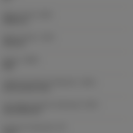
Balanço mínimo
(OHN)
38,862 mm
Balanço máximo
(OHX)
152,4 mm
Sentido
(HAND)
Right
Código de entrada de refrigeração
(CNSC)
axial concentric entry
Tipo código de saída de refrigeração
(CXSC)
axial inclined exit
Pressão de refrigeração
(CP)