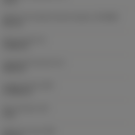
10 bar
Diâmetro de conexão do lado da máquina
(DCONMS)
38,1 mm
Altura da haste
(H)
37,084 mm
Comprimento funcional
(LF)
304,8 mm
Largura funcional
(WF)
27,9908 mm
Altura funcional
(HF)
0 mm
Diâmetro do corpo
(BD)