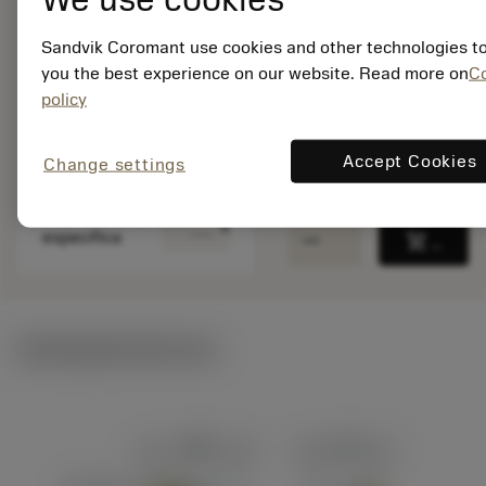
1
ISO: 2T386-0500-
Sandvik Coromant use cookies and other technologies to
RA0800 R2AH
you the best experience on our website. Read more on
C
Id do material:
policy
5757761
EAN: 12384503
ANSI: 2T386-0500-
Accept Cookies
Change settings
RA0800 R2AH
Representação
deployed_code
Mostrar modelo 3D
remove
add
específica
shopping_cart
Adicio
Ilustrações técnicas