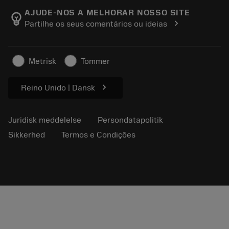
Manufacturing Wellness
Spor din ordre
AJUDE-NOS A MELHORAR NOSSO SITE
emoji_objects
chevron_right
Partilhe os seus comentários ou ideias
Karriere
Lav et tilbud
Bæredygtig virksomhed
Artikler
Metrisk
Tommer
Til pressen
chevron_right
Reino Unido | Dansk
Juridisk meddelelse
Persondatapolitik
Sikkerhed
Termos e Condições