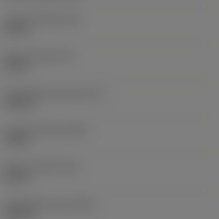
Largura da haste
(B)
20 mm
Altura da haste
(H)
20 mm
Comprimento funcional
(LF)
125 mm
Largura funcional
(WF)
25 mm
Altura funcional
(HF)
20 mm
Comprimento total
(OAL)
125 mm