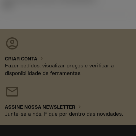
09.2
account_circle
chevron_right
CRIAR CONTA
Fazer pedidos, visualizar preços e verificar a
disponibilidade de ferramentas
mail
chevron_right
ASSINE NOSSA NEWSLETTER
Junte-se a nós. Fique por dentro das novidades.