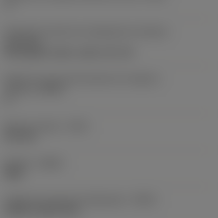
1 °
Direção da interface de adaptação da máquina
(ADINTMS)
Rectangular shank -metric: 20 x 20
Ângulo do corpo da ferramenta em relação à
máquina
(BAMS)
0 °
Balanço máximo
(OHX)
21,6 mm
Sentido
(HAND)
Right
Código de entrada de refrigeração
(CNSC)
without coolant entry