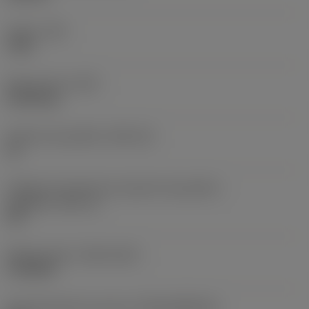
Torque
(TQ)
3 Nm
Peso do item
(WT)
0,3918 kg
Assento da pastilha
(SSC_M)
16
Código do tamanho do assento da pastilha -
polegada
(SSC_N)
3/8
Release date
(ValFrom20)
17/06/09
ID de liberação do pacote
(RELEASEPACK)