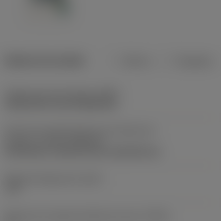
Dados do produto
Métrico
Polegadas
Código do tipo de fixação
(MTP)
clamp with screw through hole
Parte2 dos identificadores da interface da
pastilha
(CUTINT_MASTER)
CoroThread -external size 16 (266.RG-16)
Ângulo de folga axial
(ALP)
-10 °
Ângulo de correção de hélice da rosca
(THCA)