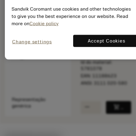
Sandvik Coromant use cookies and other technologies
to give you the best experience on our website. Read
Disponível
more on
Cookie policy
Accept Cookies
Change settings
Quantidade do pacote:
1
ISO: 3111 020-580
Id do material:
5781078
EAN: 11188623
ANSI: 3111 020-580
Representação
remove
add
genérica
shopping_cart
Adicio