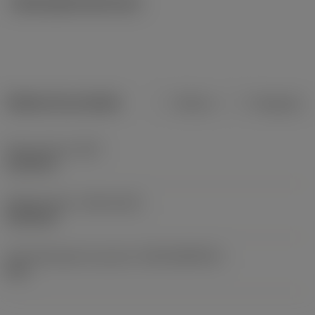
Ilustrações técnicas
Dados do produto
Métrico
Polegadas
Peso do item
(WT)
0,0104 lb
Release date
(ValFrom20)
03/01/00
ID de liberação do pacote
(RELEASEPACK)
06.1