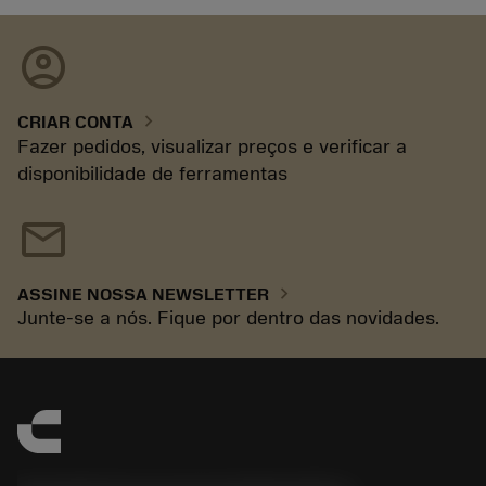
account_circle
chevron_right
CRIAR CONTA
Fazer pedidos, visualizar preços e verificar a
disponibilidade de ferramentas
mail
chevron_right
ASSINE NOSSA NEWSLETTER
Junte-se a nós. Fique por dentro das novidades.