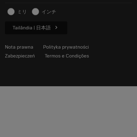
Kontakt
Informacje dotyczące bezpieczeństwa pracy
ミリ
インチ
Zrównoważony rozwój
chevron_right
Tailândia | 日本語
Nota prawna
Polityka prywatności
Zabezpieczeń
Termos e Condições