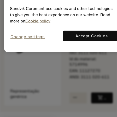
Sandvik Coromant use cookies and other technologies
to give you the best experience on our website. Read
Disponível em
more on
Cookie policy
uma semana
Accept Cookies
Change settings
Quantidade do pacote:
1
ISO: 3111 020-611
Id do material:
5714996
EAN: 11127270
ANSI: 3111 020-611
Representação
remove
add
genérica
shopping_cart
Adicio