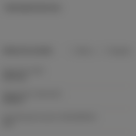
Ilustrações técnicas
Dados do produto
Métrico
Polegadas
Peso do item
(WT)
0,0076 kg
Release date
(ValFrom20)
30/09/11
ID de liberação do pacote
(RELEASEPACK)
12.2