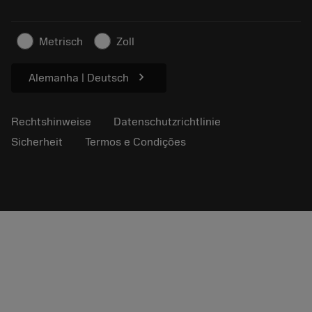
Für Presse
Kontakt
Sicherheitshinweise
Metrisch
Zoll
Nachhaltigkeit
chevron_right
Alemanha | Deutsch
Rechtshinweise
Datenschutzrichtlinie
Sicherheit
Termos e Condições