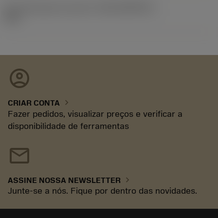
ID de liberação do pacote
(RELEASEPACK)
93.3
account_circle
chevron_right
CRIAR CONTA
Fazer pedidos, visualizar preços e verificar a
disponibilidade de ferramentas
mail
chevron_right
ASSINE NOSSA NEWSLETTER
Junte-se a nós. Fique por dentro das novidades.