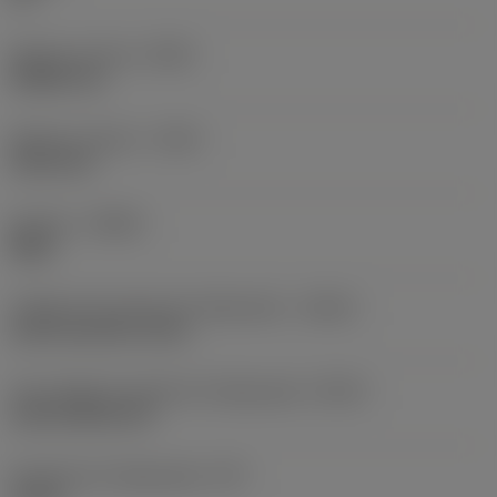
Balanço mínimo
(OHN)
38,862 mm
Balanço máximo
(OHX)
152,4 mm
Sentido
(HAND)
Right
Código de entrada de refrigeração
(CNSC)
axial concentric entry
Tipo código de saída de refrigeração
(CXSC)
axial inclined exit
Pressão de refrigeração
(CP)