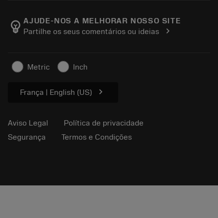
Sobre a Sandvik Coromant
Voltar
Catálogos e manuais
Manufacturing Wellness
Rastreie seu pedido
AJUDE-NOS A MELHORAR NOSSO SITE
emoji_objects
chevron_right
Partilhe os seus comentários ou ideias
Carreira
Faça uma cotação
Negócios sustentáveis
Artigos
Metric
Inch
Para a prensa
chevron_right
França | English (US)
Aviso Legal
Política de privacidade
Segurança
Termos e Condições