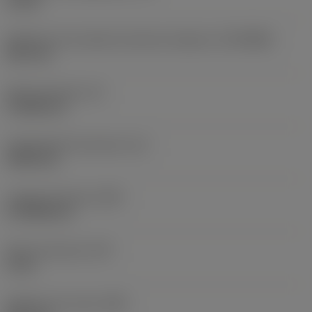
10 bar
Diâmetro de conexão do lado da máquina
(DCONMS)
38,1 mm
Altura da haste
(H)
37,084 mm
Comprimento funcional
(LF)
304,8 mm
Largura funcional
(WF)
27,9908 mm
Altura funcional
(HF)
0 mm
Diâmetro do corpo
(BD)