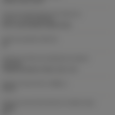
clamp on top of insert
Parte2 dos identificadores da interface da
pastilha
(CUTINT_MASTER)
Q-Cut -size 60 (N151.3-800-60-4G)
Assento da pastilha
(SSC_M)
60
Direção da interface de adaptação da máquina
(ADINTMS)
Cylindrical shank w/ 3 flats -inch: 1 1/2
Diâmetro mínimo do furo
(DMIN_1)
50 mm
Ângulo do corpo da ferramenta em relação à peça
(BAWS)
90 °