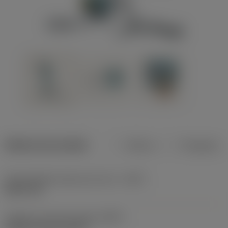
Dados do produto
Métrico
Polegadas
Profundidade máxima de corte
(CDX)
8,001 mm
Código do tipo de fixação
(MTP)