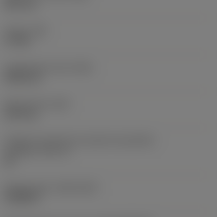
38,1 mm
Torque
(TQ)
3,7 Nm
Comprimento total
(OAL)
304,8 mm
Peso do item
(WT)
2,557 kg
Código do tamanho do assento da pastilha -
polegada
(SSC_N)
60
Release date
(ValFrom20)
16/08/93