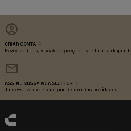
account_circle
chevron_right
CRIAR CONTA
Fazer pedidos, visualizar preços e verificar a disponi
mail
chevron_right
ASSINE NOSSA NEWSLETTER
Junte-se a nós. Fique por dentro das novidades.