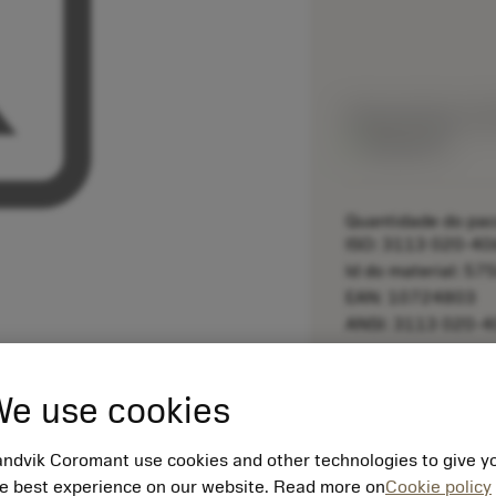
Preço da lista:
2.3
Disponível
Quantidade do pac
ISO: 3113 020-40
Id do material: 5
EAN: 10724803
ANSI: 3113 020-4
remove
e use cookies
ndvik Coromant use cookies and other technologies to give y
e best experience on our website. Read more on
Cookie policy