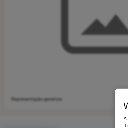
Representação genérica
W
Sa
th