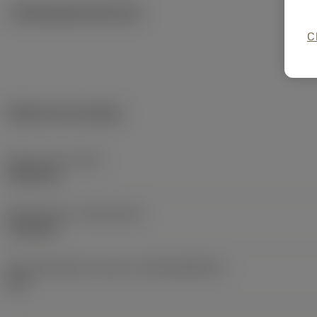
Ilustrações técnicas
C
Dados do produto
Peso do item
(WT)
0,0005 kg
Release date
(ValFrom20)
11/09/00
ID de liberação do pacote
(RELEASEPACK)
00.2