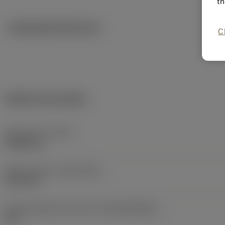
th
Ilustrações técnicas
C
Dados do produto
Peso do item
(WT)
0,0002 kg
Release date
(ValFrom20)
01/11/76
ID de liberação do pacote
(RELEASEPACK)
60.1