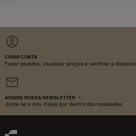
account_circle
chevron_right
CRIAR CONTA
Fazer pedidos, visualizar preços e verificar a disponi
mail
chevron_right
ASSINE NOSSA NEWSLETTER
Junte-se a nós. Fique por dentro das novidades.