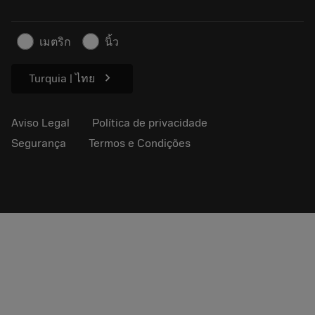
Para a imprensa
Contato
Informações de segurança
เมตริก
นิ้ว
Sustentabilidade
chevron_right
Turquia | ไทย
Aviso Legal
Política de privacidade
Segurança
Termos e Condições