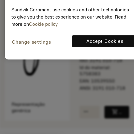
Sandvik Coromant use cookies and other technologies
to give you the best experience on our website. Read
Disponível em
more on
Cookie policy
uma semana
Accept Cookies
Change settings
Quantidade do pacote:
1
ISO: 3191 010-718
Id do material:
5758383
EAN: 10539550
ANSI: 3191 010-718
Representação
remove
add
genérica
shopping_cart
Adicio