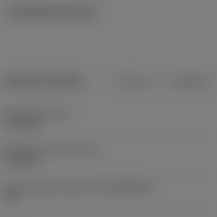
Ilustrações técnicas
Dados do produto
Métrico
Polegadas
Peso do item
(WT)
0,0274 kg
Release date
(ValFrom20)
29/03/99
ID de liberação do pacote
(RELEASEPACK)
99.1