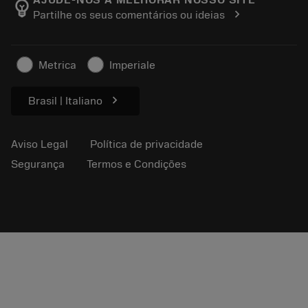
Tool ID
AJUDE-NOS A MELHORAR NOSSO SITE
emoji_objects
chevron_right
Partilhe os seus comentários ou ideias
Encontre-nos
FAQ
Para a imprensa
Contato
Informações de segurança
Metrica
Imperiale
Sustentabilidade
chevron_right
Brasil | Italiano
Aviso Legal
Política de privacidade
Segurança
Termos e Condições