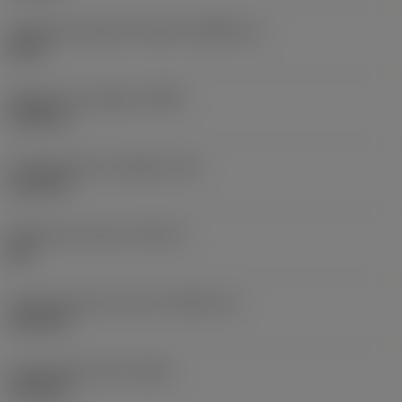
Tamanho da peça acionada
(KGRPS_1)
HEX 4
Diâmetro da cabeça
(HDD)
0,3346 in
Comprimento da cabeça
(LH)
0,1378 in
Diâmetro da rosca
(TDZ_2)
M 5
Comprimento da rosca
(THLGTH_2)
0,4724 in
Comprimento total
(OAL)
0,6102 in