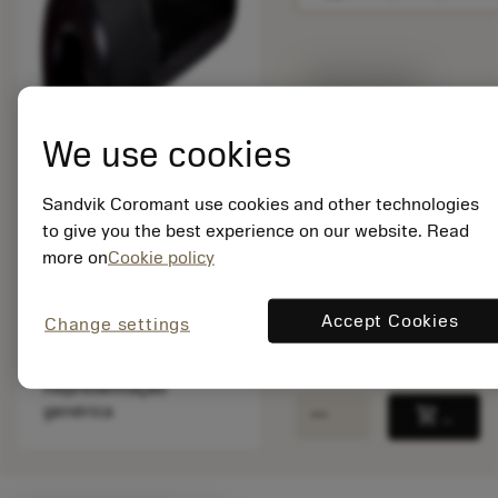
Disponível em
uma semana
We use cookies
Quantidade do pacote:
1
Sandvik Coromant use cookies and other technologies
ISO: 3212 020-308
to give you the best experience on our website. Read
Id do material:
more on
Cookie policy
5758628
EAN: 10170005
Accept Cookies
Change settings
ANSI: 3212 020-308
Representação
remove
add
genérica
shopping_cart
Adicio