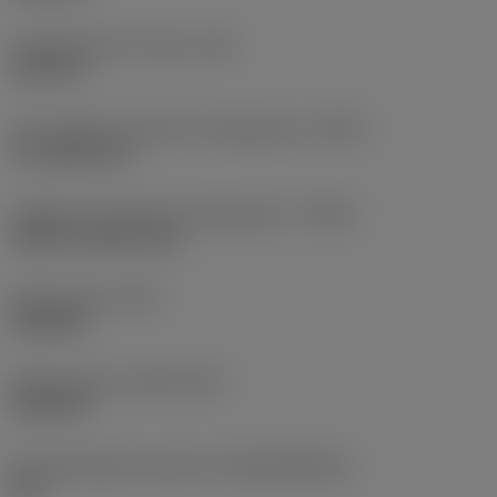
Comprimento do corpo
(LB)
0,6102 in
Tipo código de saída de refrigeração
(CXSC)
no coolant exit
Código de entrada de refrigeração
(CNSC)
without coolant entry
Peso do item
(WT)
0,0088 lb
Release date
(ValFrom20)
01/03/99
ID de liberação do pacote
(RELEASEPACK)
60.1