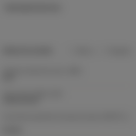
Ilustrações técnicas
Dados do produto
Métrico
Polegadas
Código do material do corpo
(BMC)
Aços
Type of head
(HEAD_TYPE)
cylindrical head
Característica geométrica da peça acionada
(KGRPTP_1)
hexagon