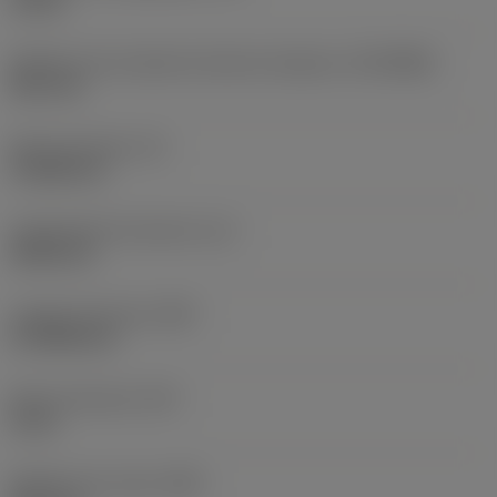
10 bar
Diâmetro de conexão do lado da máquina
(DCONMS)
38,1 mm
Altura da haste
(H)
37,084 mm
Comprimento funcional
(LF)
304,8 mm
Largura funcional
(WF)
27,9908 mm
Altura funcional
(HF)
0 mm
Diâmetro do corpo
(BD)