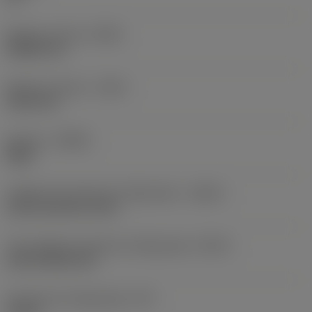
Balanço mínimo
(OHN)
38,862 mm
Balanço máximo
(OHX)
152,4 mm
Sentido
(HAND)
Right
Código de entrada de refrigeração
(CNSC)
axial concentric entry
Tipo código de saída de refrigeração
(CXSC)
axial inclined exit
Pressão de refrigeração
(CP)