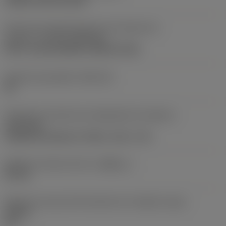
clamp on top of insert
Parte2 dos identificadores da interface da
pastilha
(CUTINT_MASTER)
Q-Cut -size 60 (N151.3-800-60-4G)
Assento da pastilha
(SSC_M)
60
Direção da interface de adaptação da máquina
(ADINTMS)
Cylindrical shank w/ 3 flats -inch: 1 1/2
Diâmetro mínimo do furo
(DMIN_1)
50 mm
Ângulo do corpo da ferramenta em relação à peça
(BAWS)
90 °