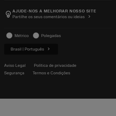
Carreira
Retorno
Eventos e treinamento
Sobre a Sandvik Coromant
Rastreie seu pedido
Tool ID
AJUDE-NOS A MELHORAR NOSSO SITE
emoji_objects
chevron_right
Partilhe os seus comentários ou ideias
Encontre-nos
FAQ
Para a imprensa
Contato
Informações de segurança
Métrico
Polegadas
Sustentabilidade
chevron_right
Brasil | Português
Aviso Legal
Política de privacidade
Segurança
Termos e Condições