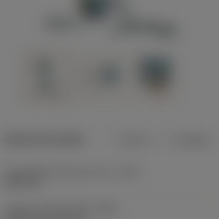
Dados do produto
Métrico
Polegadas
Profundidade máxima de corte
(CDX)
8,001 mm
Código do tipo de fixação
(MTP)