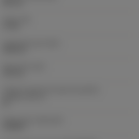
38,1 mm
Torque
(TQ)
3,7 Nm
Comprimento total
(OAL)
304,8 mm
Peso do item
(WT)
2,557 kg
Código do tamanho do assento da pastilha -
polegada
(SSC_N)
60
Release date
(ValFrom20)
16/08/93