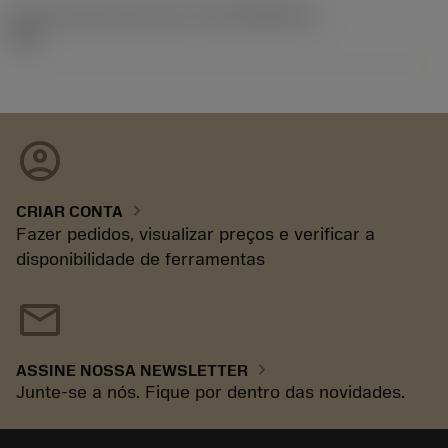
ID de liberação do pacote
(RELEASEPACK)
93.3
account_circle
chevron_right
CRIAR CONTA
Fazer pedidos, visualizar preços e verificar a
disponibilidade de ferramentas
mail
chevron_right
ASSINE NOSSA NEWSLETTER
Junte-se a nós. Fique por dentro das novidades.