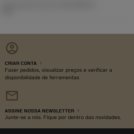
ID de liberação do pacote
(RELEASEPACK)
93.3
account_circle
chevron_right
CRIAR CONTA
Fazer pedidos, visualizar preços e verificar a
disponibilidade de ferramentas
mail
chevron_right
ASSINE NOSSA NEWSLETTER
Junte-se a nós. Fique por dentro das novidades.