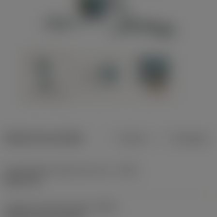
Dados do produto
Métrico
Polegadas
Profundidade máxima de corte
(CDX)
8,001 mm
Código do tipo de fixação
(MTP)