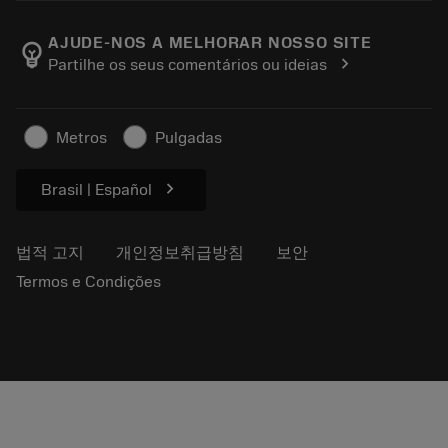
Sandvik Coromant 소개
돌아가기
카탈로그 및 핸드북
Manufacturing Wellness
주문 추적하기
AJUDE-NOS A MELHORAR NOSSO SITE
emoji_objects
chevron_right
Partilhe os seus comentários ou ideias
경력
견적을 작성하세요
지속 가능한 비즈니스
기사
Metros
Pulgadas
프레스용
chevron_right
Brasil | Español
법적 고지
개인정보취급방침
보안
Termos e Condições