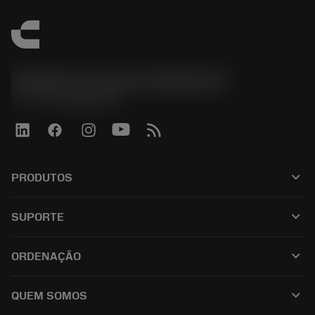
Sandvik Coromant do Brasil S.A
phone
+551146803536
keyboard_arrow_down
PRODUTOS
전체 공구
keyboard_arrow_down
SUPORTE
모든 소프트웨어
고객 서비스
재활용
keyboard_arrow_down
ORDENAÇÃO
유통업체 및 전문업체
재연마
구매 방법
가이드 및 튜토리얼
Tailor Made
keyboard_arrow_down
QUEM SOMOS
주문
계산기 및 앱