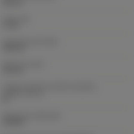
38,1 mm
Torque
(TQ)
3,7 Nm
Comprimento total
(OAL)
304,8 mm
Peso do item
(WT)
2,557 kg
Código do tamanho do assento da pastilha -
polegada
(SSC_N)
60
Release date
(ValFrom20)
16/08/93