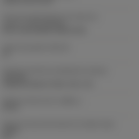
clamp on top of insert
Parte2 dos identificadores da interface da
pastilha
(CUTINT_MASTER)
Q-Cut -size 60 (N151.3-800-60-4G)
Assento da pastilha
(SSC_M)
60
Direção da interface de adaptação da máquina
(ADINTMS)
Cylindrical shank w/ 3 flats -inch: 1 1/2
Diâmetro mínimo do furo
(DMIN_1)
50 mm
Ângulo do corpo da ferramenta em relação à peça
(BAWS)
90 °