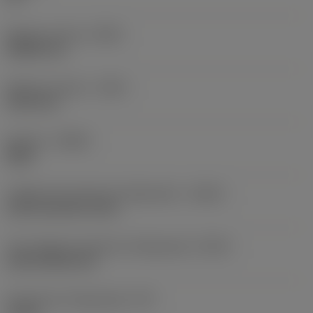
Balanço mínimo
(OHN)
38,862 mm
Balanço máximo
(OHX)
152,4 mm
Sentido
(HAND)
Right
Código de entrada de refrigeração
(CNSC)
axial concentric entry
Tipo código de saída de refrigeração
(CXSC)
axial inclined exit
Pressão de refrigeração
(CP)