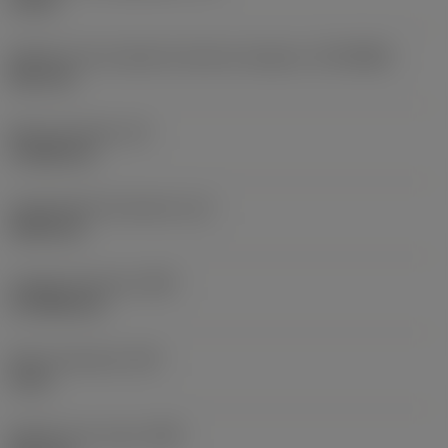
10 bar
Diâmetro de conexão do lado da máquina
(DCONMS)
38,1 mm
Altura da haste
(H)
37,084 mm
Comprimento funcional
(LF)
304,8 mm
Largura funcional
(WF)
27,9908 mm
Altura funcional
(HF)
0 mm
Diâmetro do corpo
(BD)