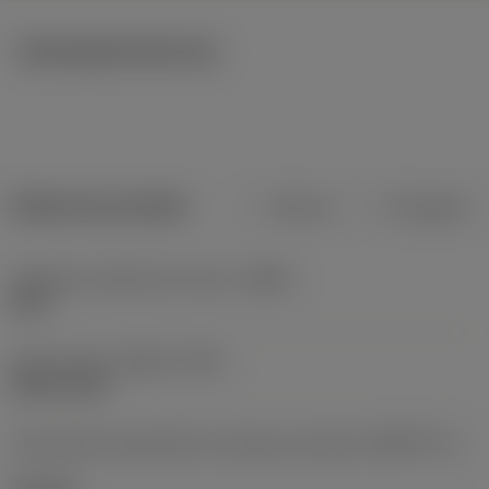
Ilustrações técnicas
Dados do produto
Métrico
Polegadas
Código do material do corpo
(BMC)
Aços
Type of head
(HEAD_TYPE)
button head
Característica geométrica da peça acionada
(KGRPTP_1)