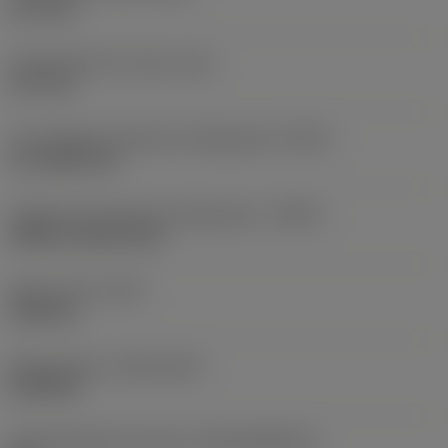
12,7 mm
Comprimento do corpo
(LB)
12,7 mm
Tipo código de saída de refrigeração
(CXSC)
no coolant exit
Código de entrada de refrigeração
(CNSC)
without coolant entry
Peso do item
(WT)
0,002 kg
Release date
(ValFrom20)
01/03/99
ID de liberação do pacote
(RELEASEPACK)