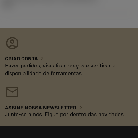
60.1
account_circle
chevron_right
CRIAR CONTA
Fazer pedidos, visualizar preços e verificar a
disponibilidade de ferramentas
mail
chevron_right
ASSINE NOSSA NEWSLETTER
Junte-se a nós. Fique por dentro das novidades.