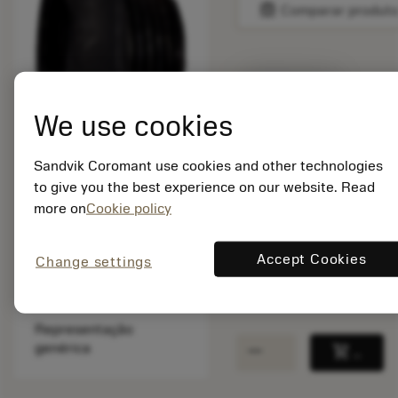
balance
Comparar produt
Disponível em
uma semana
We use cookies
Quantidade do pacote:
Sandvik Coromant use cookies and other technologies
1
to give you the best experience on our website. Read
ISO: 3212 100-307
more on
Cookie policy
Id do material:
5758570
Accept Cookies
EAN: 10017114
Change settings
ANSI: 3212 100-307
Representação
remove
add
genérica
shopping_cart
Adicio