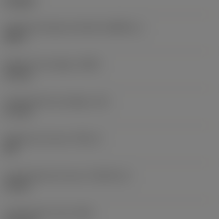
hexagon
Tamanho da peça acionada
(KGRPS_1)
HEX 3
Diâmetro da cabeça
(HDD)
9,5 mm
Comprimento da cabeça
(LH)
2,7 mm
Diâmetro da rosca
(TDZ_2)
M 5
Comprimento da rosca
(THLGTH_2)
10 mm
Comprimento total
(OAL)