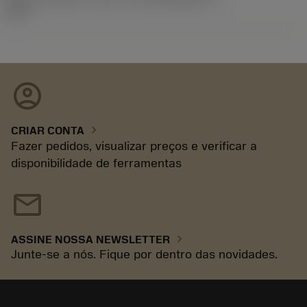
60.1
account_circle
chevron_right
CRIAR CONTA
Fazer pedidos, visualizar preços e verificar a
disponibilidade de ferramentas
mail
chevron_right
ASSINE NOSSA NEWSLETTER
Junte-se a nós. Fique por dentro das novidades.