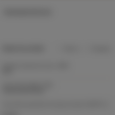
Ilustrações técnicas
Dados do produto
Métrico
Polegadas
Código do material do corpo
(BMC)
Aços
Type of head
(HEAD_TYPE)
countersunk flat head
Característica geométrica da peça acionada
(KGRPTP_1)