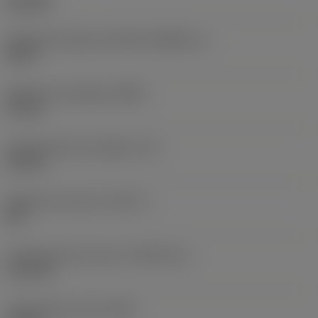
hexagon
Tamanho da peça acionada
(KGRPS_1)
HEX 3
Diâmetro da cabeça
(HDD)
10 mm
Comprimento da cabeça
(LH)
2,8 mm
Diâmetro da rosca
(TDZ_2)
M 5
Comprimento da rosca
(THLGTH_2)
11,2 mm
Comprimento total
(OAL)