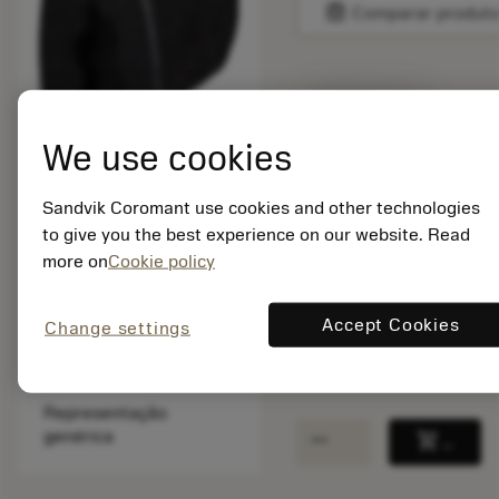
balance
Comparar produt
Disponível em
uma semana
We use cookies
Quantidade do pacote:
Sandvik Coromant use cookies and other technologies
1
to give you the best experience on our website. Read
ISO: 3213 010-349
more on
Cookie policy
Id do material:
5758579
Accept Cookies
EAN: 10367980
Change settings
ANSI: 3213 010-349
Representação
remove
add
genérica
shopping_cart
Adicio