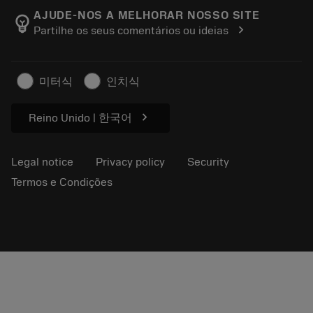
About Sandvik Coromant
Track your order
Tool ID
AJUDE-NOS A MELHORAR NOSSO SITE
emoji_objects
chevron_right
Partilhe os seus comentários ou ideias
Find Us
FAQ
For press
Contact us
Safety information
미터식
인치식
Sustainability
chevron_right
Reino Unido | 한국어
Legal notice
Privacy policy
Security
Termos e Condições