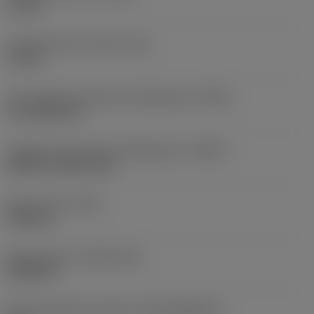
14 mm
Comprimento do corpo
(LB)
14 mm
Tipo código de saída de refrigeração
(CXSC)
no coolant exit
Código de entrada de refrigeração
(CNSC)
without coolant entry
Peso do item
(WT)
0,002 kg
Release date
(ValFrom20)
26/02/90
ID de liberação do pacote
(RELEASEPACK)