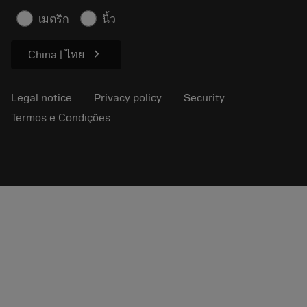
Safety information
เมตริก
นิ้ว
Sustainability
chevron_right
China | ไทย
Legal notice
Privacy policy
Security
Termos e Condições