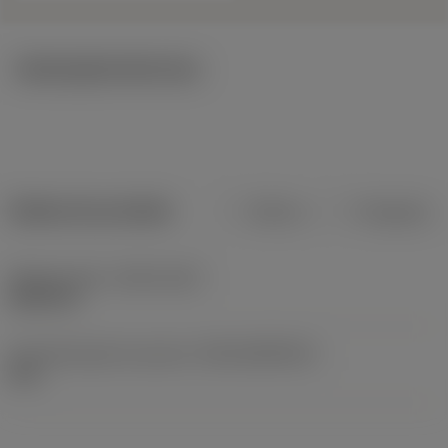
Ilustrações técnicas
Dados do produto
Métrico
Polegadas
Release date
(ValFrom20)
28/01/91
ID de liberação do pacote
(RELEASEPACK)
60.1