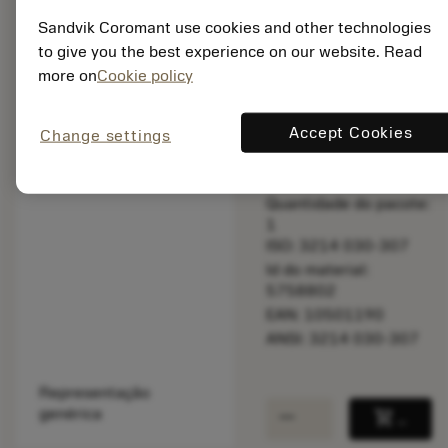
Sandvik Coromant use cookies and other technologies
balance
Comparar produt
to give you the best experience on our website. Read
more on
Cookie policy
Disponível em
Accept Cookies
uma semana
Change settings
Quantidade do pacote:
1
ISO: 3214 030-307
Id do material:
5758802
EAN: 10501190
ANSI: 3214 030-307
Representação
remove
add
genérica
shopping_cart
Adicio