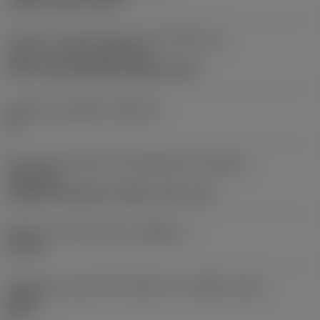
clamp on top of insert
Parte2 dos identificadores da interface da
pastilha
(CUTINT_MASTER)
Q-Cut -size 60 (N151.3-800-60-4G)
Assento da pastilha
(SSC_M)
60
Direção da interface de adaptação da máquina
(ADINTMS)
Cylindrical shank w/ 3 flats -inch: 1 1/2
Diâmetro mínimo do furo
(DMIN_1)
50 mm
Ângulo do corpo da ferramenta em relação à peça
(BAWS)
90 °