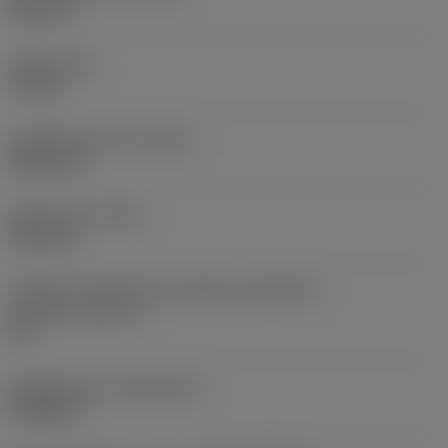
38,1 mm
Torque
(TQ)
3,7 Nm
Comprimento total
(OAL)
304,8 mm
Peso do item
(WT)
2,557 kg
Código do tamanho do assento da pastilha -
polegada
(SSC_N)
60
Release date
(ValFrom20)
16/08/93