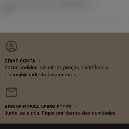
ID de liberação do pacote
(RELEASEPACK)
93.3
account_circle
chevron_right
CRIAR CONTA
Fazer pedidos, visualizar preços e verificar a
disponibilidade de ferramentas
mail
chevron_right
ASSINE NOSSA NEWSLETTER
Junte-se a nós. Fique por dentro das novidades.