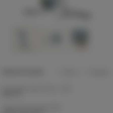
Dados do produto
Métrico
Polegadas
Profundidade máxima de corte
(CDX)
8,001 mm
Código do tipo de fixação
(MTP)