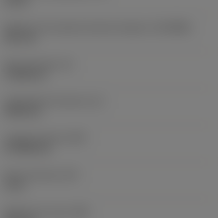
10 bar
Diâmetro de conexão do lado da máquina
(DCONMS)
38,1 mm
Altura da haste
(H)
37,084 mm
Comprimento funcional
(LF)
304,8 mm
Largura funcional
(WF)
27,9908 mm
Altura funcional
(HF)
0 mm
Diâmetro do corpo
(BD)