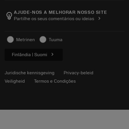
Over Sandvik Coromant
Retour
Catalogi en handboeken
Manufacturing wellness
Volg uw bestelling
AJUDE-NOS A MELHORAR NOSSO SITE
emoji_objects
chevron_right
Partilhe os seus comentários ou ideias
Loopbaan
Vraag een offerte aan
Duurzaam ondernemen
Artikelen
Metrinen
Tuuma
Voor de pers
chevron_right
Finlândia | Suomi
Juridische kennisgeving
Privacy-beleid
Veiligheid
Termos e Condições