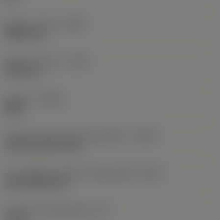
Balanço mínimo
(OHN)
38,862 mm
Balanço máximo
(OHX)
152,4 mm
Sentido
(HAND)
Right
Código de entrada de refrigeração
(CNSC)
axial concentric entry
Tipo código de saída de refrigeração
(CXSC)
axial inclined exit
Pressão de refrigeração
(CP)