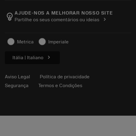
Carreira
Voltar
Catálogos e manuais
Sobre a Sandvik Coromant
Rastreie seu pedido
AJUDE-NOS A MELHORAR NOSSO SITE
emoji_objects
chevron_right
Partilhe os seus comentários ou ideias
Encontre-nos
Faça uma cotação
Para a imprensa
Informações de segurança
Metrica
Imperiale
Sustentabilidade
chevron_right
Itália | Italiano
Aviso Legal
Política de privacidade
Segurança
Termos e Condições