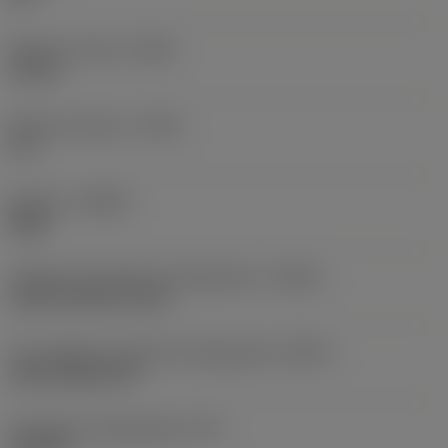
Balanço mínimo
(OHN)
1,53 in
Balanço máximo
(OHX)
6 in
Sentido
(HAND)
Right
Código de entrada de refrigeração
(CNSC)
axial concentric entry
Tipo código de saída de refrigeração
(CXSC)
axial inclined exit
Pressão de refrigeração
(CP)