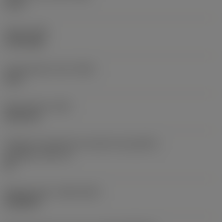
1,5 in
Torque
(TQ)
2,729 ftlbf
Comprimento total
(OAL)
12 in
Peso do item
(WT)
5,6372 lb
Código do tamanho do assento da pastilha -
polegada
(SSC_N)
60
Release date
(ValFrom20)
16/08/93