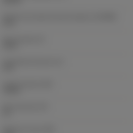
145 PSI
Diâmetro de conexão do lado da máquina
(DCONMS)
1,5 in
Altura da haste
(H)
1,46 in
Comprimento funcional
(LF)
12 in
Largura funcional
(WF)
1,102 in
Altura funcional
(HF)
0 in
Diâmetro do corpo
(BD)