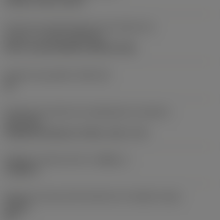
clamp on top of insert
Parte2 dos identificadores da interface da
pastilha
(CUTINT_MASTER)
Q-Cut -size 60 (N151.3-800-60-4G)
Assento da pastilha
(SSC_M)
60
Direção da interface de adaptação da máquina
(ADINTMS)
Cylindrical shank w/ 3 flats -inch: 1 1/2
Diâmetro mínimo do furo
(DMIN_1)
1,9685 in
Ângulo do corpo da ferramenta em relação à peça
(BAWS)
90 °