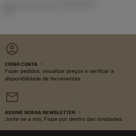
ID de liberação do pacote
(RELEASEPACK)
93.3
account_circle
chevron_right
CRIAR CONTA
Fazer pedidos, visualizar preços e verificar a
disponibilidade de ferramentas
mail
chevron_right
ASSINE NOSSA NEWSLETTER
Junte-se a nós. Fique por dentro das novidades.