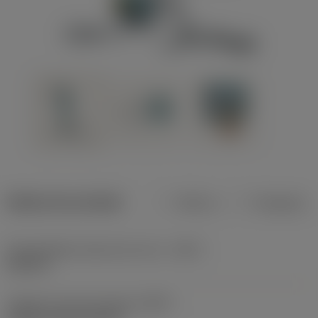
Dados do produto
Métrico
Polegadas
Profundidade máxima de corte
(CDX)
0,315 in
Código do tipo de fixação
(MTP)