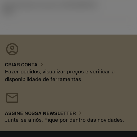
ID de liberação do pacote
(RELEASEPACK)
93.3
account_circle
chevron_right
CRIAR CONTA
Fazer pedidos, visualizar preços e verificar a
disponibilidade de ferramentas
mail
chevron_right
ASSINE NOSSA NEWSLETTER
Junte-se a nós. Fique por dentro das novidades.