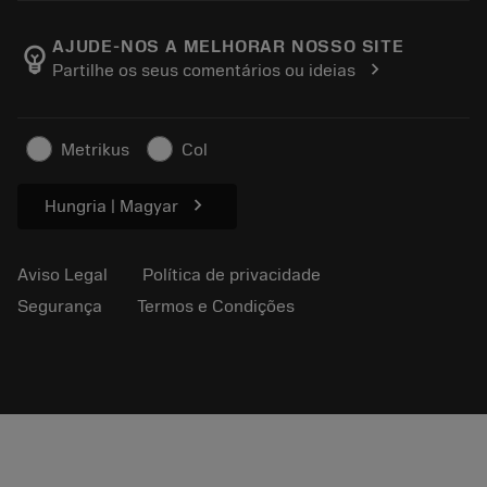
Sobre a Sandvik Coromant
Voltar
Catálogos e manuais
Manufacturing Wellness
Rastreie seu pedido
AJUDE-NOS A MELHORAR NOSSO SITE
emoji_objects
chevron_right
Partilhe os seus comentários ou ideias
Carreira
Faça uma cotação
Negócios sustentáveis
Artigos
Metrikus
Col
Para a prensa
chevron_right
Hungria | Magyar
Aviso Legal
Política de privacidade
Segurança
Termos e Condições