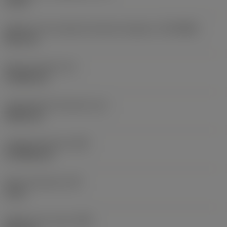
10 bar
Diâmetro de conexão do lado da máquina
(DCONMS)
38,1 mm
Altura da haste
(H)
37,084 mm
Comprimento funcional
(LF)
304,8 mm
Largura funcional
(WF)
27,9908 mm
Altura funcional
(HF)
0 mm
Diâmetro do corpo
(BD)