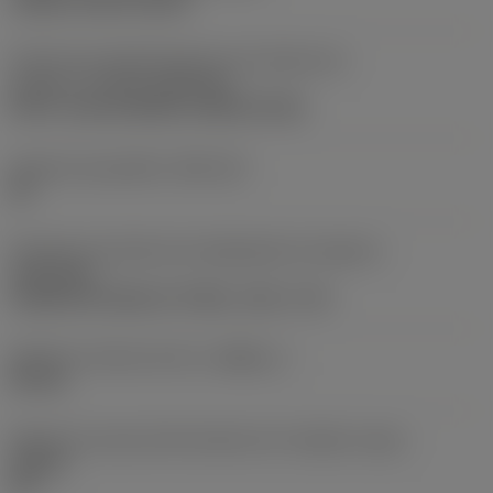
clamp on top of insert
Parte2 dos identificadores da interface da
pastilha
(CUTINT_MASTER)
Q-Cut -size 60 (N151.3-800-60-4G)
Assento da pastilha
(SSC_M)
60
Direção da interface de adaptação da máquina
(ADINTMS)
Cylindrical shank w/ 3 flats -inch: 1 1/2
Diâmetro mínimo do furo
(DMIN_1)
50 mm
Ângulo do corpo da ferramenta em relação à peça
(BAWS)
90 °