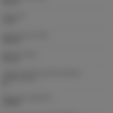
38,1 mm
Torque
(TQ)
3,7 Nm
Comprimento total
(OAL)
304,8 mm
Peso do item
(WT)
2,557 kg
Código do tamanho do assento da pastilha -
polegada
(SSC_N)
60
Release date
(ValFrom20)
16/08/93