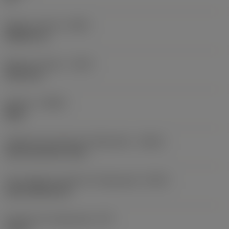
Balanço mínimo
(OHN)
38,862 mm
Balanço máximo
(OHX)
152,4 mm
Sentido
(HAND)
Right
Código de entrada de refrigeração
(CNSC)
axial concentric entry
Tipo código de saída de refrigeração
(CXSC)
axial inclined exit
Pressão de refrigeração
(CP)