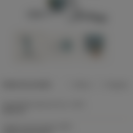
Dados do produto
Métrico
Polegadas
Profundidade máxima de corte
(CDX)
8,001 mm
Código do tipo de fixação
(MTP)