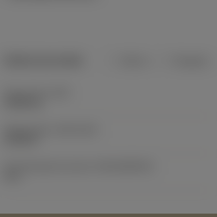
Dados do produto
Métrico
Polegadas
Peso do item
(WT)
0,0025 kg
Release date
(ValFrom20)
26/03/07
ID de liberação do pacote
(RELEASEPACK)
07.2