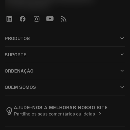
phone
+551146803536
keyboard_arrow_down
PRODUTOS
全部刀具
keyboard_arrow_down
SUPORTE
所有软件
客户服务
回收
keyboard_arrow_down
ORDENAÇÃO
分销商和专业人士
翻新
如何购买
指南与教程
Tailor Made
keyboard_arrow_down
QUEM SOMOS
订购
计算器和应用程序
关于Sandvik Coromant
返回
产品目录和手册
Manufacturing Wellness
跟踪订单
AJUDE-NOS A MELHORAR NOSSO SITE
emoji_objects
chevron_right
Partilhe os seus comentários ou ideias
职业发展
生成报价单
可持续业务