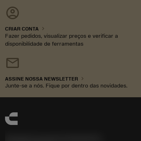
account_circle
chevron_right
CRIAR CONTA
Fazer pedidos, visualizar preços e verificar a
disponibilidade de ferramentas
mail
chevron_right
ASSINE NOSSA NEWSLETTER
Junte-se a nós. Fique por dentro das novidades.
Sandvik Coromant do Brasil S.A