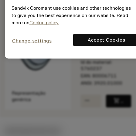
Sandvik Coromant use cookies and other technologies
to give you the best experience on our website. Read
Disponível
more on
Cookie policy
Accept Cookies
Change settings
Quantidade do pacote:
1
ISO: 3920.01000
Id do material:
5760237
EAN: 80006711
ANSI: 3920.01000
Representação
remove
add
genérica
shopping_cart
Adicio
Ilustrações técnicas