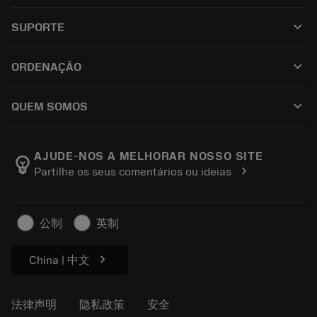
全部刀具
keyboard_arrow_down
SUPORTE
所有软件
客户服务
回收
keyboard_arrow_down
ORDENAÇÃO
分销商和专业人士
翻新
如何购买
指南与教程
Tailor Made
keyboard_arrow_down
QUEM SOMOS
订购
计算器和应用程序
关于Sandvik Coromant
返回
产品目录和手册
Manufacturing Wellness
跟踪订单
AJUDE-NOS A MELHORAR NOSSO SITE
emoji_objects
chevron_right
Partilhe os seus comentários ou ideias
职业发展
生成报价单
可持续业务
文章
公制
英制
供新闻媒体使用
chevron_right
China | 中文
法律声明
隐私政策
安全