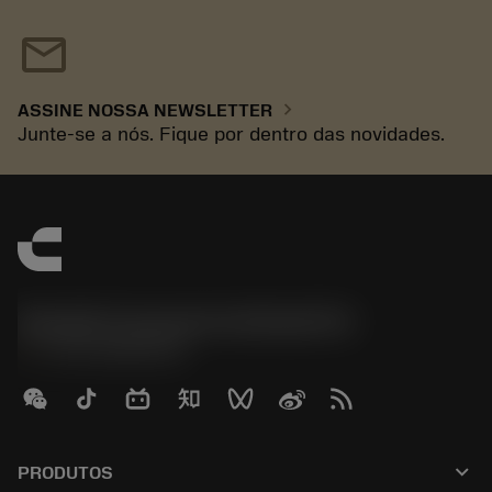
mail
chevron_right
ASSINE NOSSA NEWSLETTER
Junte-se a nós. Fique por dentro das novidades.
Sandvik Coromant do Brasil S.A
phone
+551146803536
keyboard_arrow_down
PRODUTOS