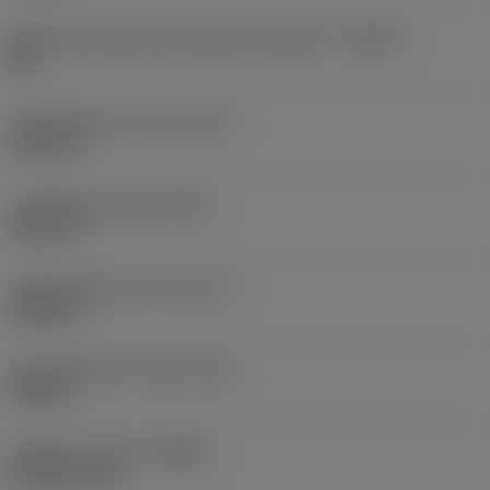
Ângulo da aresta de corte da ferramenta
(KAPR)
88 °
Comprimento da ponta
(PL)
0,0151 in
Comprimento total
(OAL)
5,0021 in
Comprimento funcional
(LF)
3,8059 in
Comprimento do corpo
(LB)
2,402 in
Rotação máxima
(RPMX)
30 000 1/min