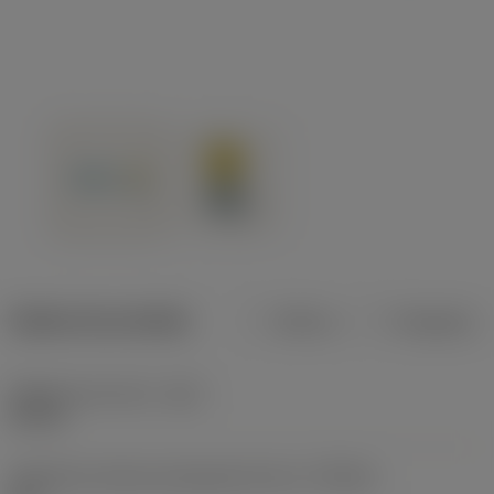
Dados do produto
Métrico
Polegadas
Diâmetro de corte
(DC)
0,75 in
Tolerância mínima alcançável do furo
(TCHAL)