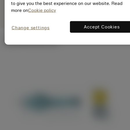
ANSI: A880-
to give you the best experience on our website. Read
Representação
deployed_code
D0750C5-03
Mostrar modelo 3D
more on
Cookie policy
específica
Accept Cookies
Change settings
Ilustrações técnicas