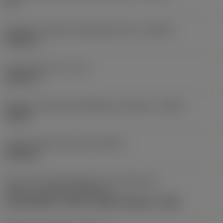
0 in
Tolerância máxima alcançável do furo
(TCHAU)
0,0098 in
Comprimento util
(LU)
2,2651 in
Relação comprimento/diâmetro utilizável
(ULDR)
3,0201
Limite máximo de ajuste
(ADJLX)
0,0098 in
Parte 2 dos identificadores da interface da
pastilha
(CUTINT_MASTER_1)
CoroDrill 880 -size 03-C (880-030305H-C-GM)