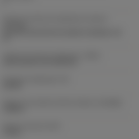
1
Direção da interface de adaptação da máquina
(ADINTMS)
Coromant Capto (bolt and segment clamping) -size
C5
Código de entrada de refrigeração
(CNSC)
axial concentric and radial entry
Pressão de refrigeração
(CP)
145 PSI
Diâmetro de conexão do lado da máquina
(DCONMS)
1,9685 in
Diâmetro funcional
(DFC)
1,378 in