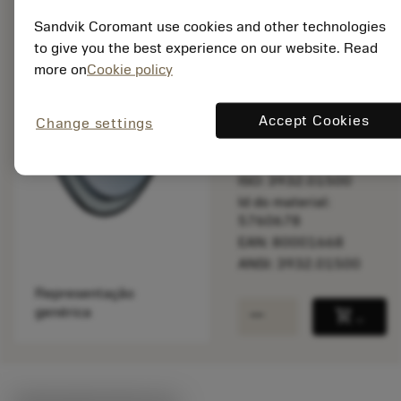
Sandvik Coromant use cookies and other technologies
to give you the best experience on our website. Read
Feito sob
more on
Cookie policy
medida
Accept Cookies
Change settings
Quantidade do pacote:
1
ISO: 3932.01500
Id do material:
5760678
EAN: 80001668
ANSI: 3932.01500
Representação
remove
add
genérica
shopping_cart
Adicio