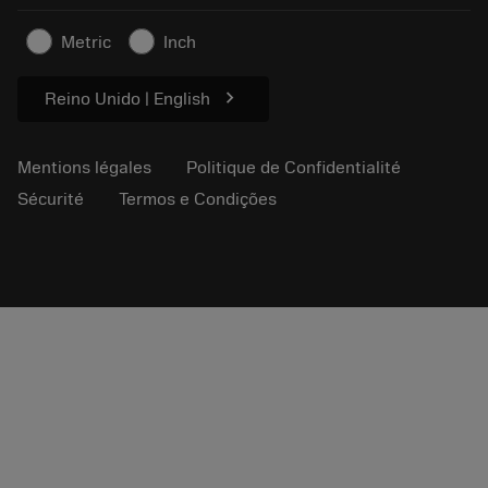
Contactez-nous
Informations en matière de sécurité
Metric
Inch
Durabilité
chevron_right
Reino Unido | English
Mentions légales
Politique de Confidentialité
Sécurité
Termos e Condições