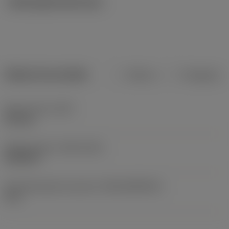
Ilustrações técnicas
Dados do produto
Métrico
Polegadas
Peso do item
(WT)
0,01 kg
Release date
(ValFrom20)
26/03/07
ID de liberação do pacote
(RELEASEPACK)
07.2