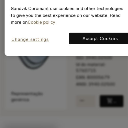
Sandvik Coromant use cookies and other technologies
to give you the best experience on our website. Read
Feito sob
more on
Cookie policy
medida
Accept Cookies
Change settings
Quantidade do pacote:
1
ISO: 3940.02500
Id do material:
5760715
EAN: 80005679
ANSI: 3940.02500
Representação
remove
add
genérica
shopping_cart
Adicio