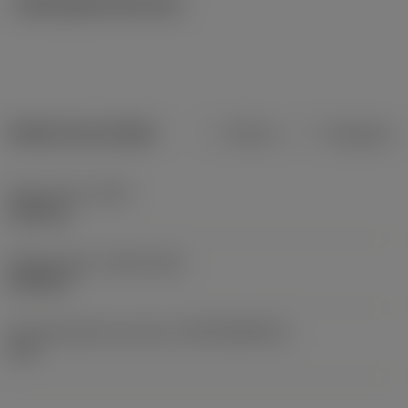
Ilustrações técnicas
Dados do produto
Métrico
Polegadas
Peso do item
(WT)
0,009 kg
Release date
(ValFrom20)
26/03/07
ID de liberação do pacote
(RELEASEPACK)
07.2