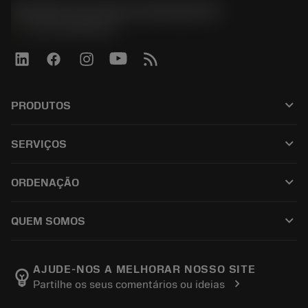
Sandvik Coromant do Brasil S.A
phone
+551146803536
keyboard_arrow_down
PRODUTOS
ผลิตภัณฑ์ทั้งหมด
keyboard_arrow_down
SERVIÇOS
CoroPlus® Tool Guide
การรีไซเคิล
Tool Assembly
keyboard_arrow_down
ORDENAÇÃO
การฟื้นฟูสภาพเครื่องมือ
Tailor Made
วิธีการซื้อ
ความรู้
แคตตาล็อก
keyboard_arrow_down
QUEM SOMOS
สั่ง ซื้อ
บทเรียนอิเล็กทรอนิกส์
ตำแหน่งงาน
ผลการค้นหา
กิจกรรมและการฝึกอบรม
เกี่ยวกับแซนด์วิคโคโรม้อนท์
ติดตามคําสั่งซื้อของคุณ
Tool ID
AJUDE-NOS A MELHORAR NOSSO SITE
emoji_objects
chevron_right
Partilhe os seus comentários ou ideias
ค้นหาเรา
คำ ถาม
สำหรับสื่อมวลชน