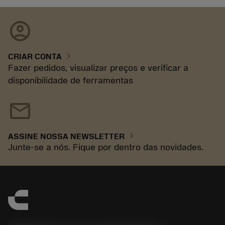
account_circle
chevron_right
CRIAR CONTA
Fazer pedidos, visualizar preços e verificar a
disponibilidade de ferramentas
mail
chevron_right
ASSINE NOSSA NEWSLETTER
Junte-se a nós. Fique por dentro das novidades.