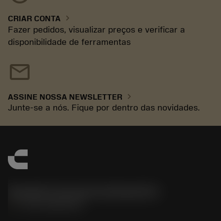
chevron_right
CRIAR CONTA
Fazer pedidos, visualizar preços e verificar a
disponibilidade de ferramentas
mail
chevron_right
ASSINE NOSSA NEWSLETTER
Junte-se a nós. Fique por dentro das novidades.
Sandvik Coromant do Brasil S.A
phone
+551146803536