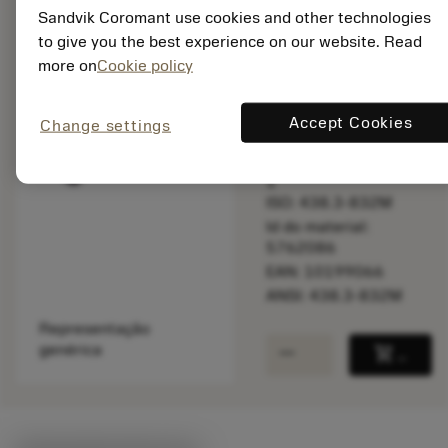
balance
Comparar produt
Sandvik Coromant use cookies and other technologies
to give you the best experience on our website. Read
more on
Cookie policy
Disponível
Accept Cookies
Change settings
Quantidade do pacote:
1
ISO: 438.3-832M
Id do material:
5762086
EAN: 10199066
ANSI: 438.3-832M
Representação
remove
add
genérica
shopping_cart
Adicio