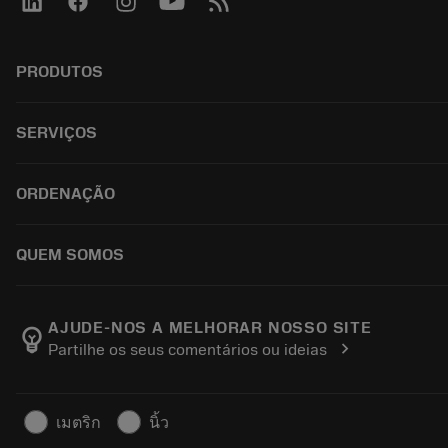
PRODUTOS
ผลิตภัณฑ์ทั้งหมด
SERVIÇOS
CoroPlus® Tool Guide
Tool Assembly
การรีไซเคิล
ORDENAÇÃO
Tailor Made
การฟื้นฟูสภาพเครื่องมือ
แคตตาล็อก
ความรู้
วิธีการซื้อ
QUEM SOMOS
บทเรียนอิเล็กทรอนิกส์
สั่ง ซื้อ
กิจกรรมและการฝึกอบรม
ผลการค้นหา
ตำแหน่งงาน
Tool ID
ติดตามคําสั่งซื้อของคุณ
เกี่ยวกับแซนด์วิคโคโรม้อนท์
AJUDE-NOS A MELHORAR NOSSO SITE
emoji_objects
chevron_right
Partilhe os seus comentários ou ideias
คำ ถาม
ค้นหาเรา
ติดต่อเรา
สำหรับสื่อมวลชน
ข้อมูลความปลอดภัยในการทำงาน
เมตริก
นิ้ว
ความยั่งยืน