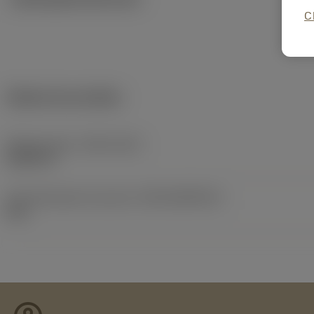
C
Dados do produto
Release date
(ValFrom20)
26/02/73
ID de liberação do pacote
(RELEASEPACK)
60.1