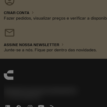
account_circle
chevron_right
CRIAR CONTA
Fazer pedidos, visualizar preços e verificar a disponi
mail
chevron_right
ASSINE NOSSA NEWSLETTER
Junte-se a nós. Fique por dentro das novidades.
Sandvik Coromant do Brasil S.A
phone
+551146803536