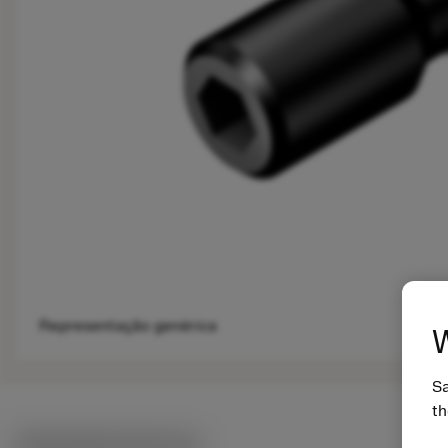
Representação genérica
W
Sa
th
Ilustrações técnicas