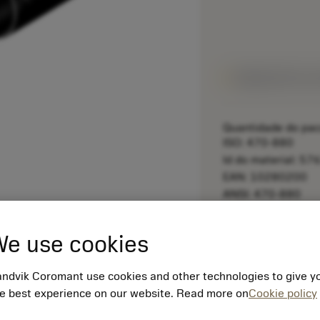
Disponível em 
Quantidade do pac
ISO: 470-880
Id do material: 5
EAN: 10280200
ANSI: 470-880
remove
e use cookies
ndvik Coromant use cookies and other technologies to give y
e best experience on our website. Read more on
Cookie policy