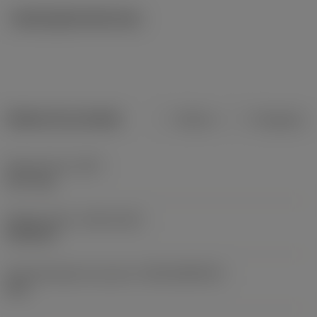
Ilustrações técnicas
Dados do produto
Métrico
Polegadas
Peso do item
(WT)
0,177 kg
Release date
(ValFrom20)
29/01/01
ID de liberação do pacote
(RELEASEPACK)
60.1