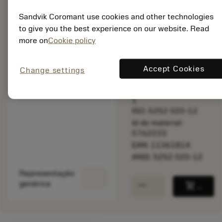
balance
Comparar produt
Sandvik Coromant use cookies and other technologies
to give you the best experience on our website. Read
more on
Cookie policy
Disponível em
uma semana
Accept Cookies
Change settings
Quantidade do pacote:
1
ISO: 5252 020-12
Id do material:
5762233
EAN: 11361814
ANSI: 5252 020-12
Representação
remove
add
genérica
shopping_cart
Adicio