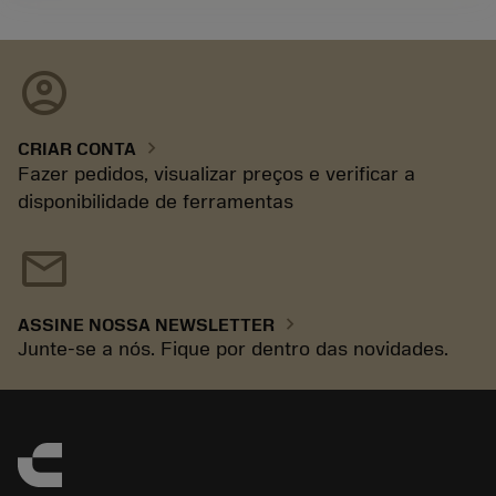
account_circle
chevron_right
CRIAR CONTA
Fazer pedidos, visualizar preços e verificar a
disponibilidade de ferramentas
mail
chevron_right
ASSINE NOSSA NEWSLETTER
Junte-se a nós. Fique por dentro das novidades.