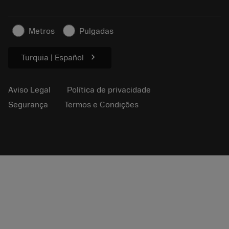
Negócios sustentáveis
Artigos
Metros
Pulgadas
Para a prensa
chevron_right
Turquia | Español
Aviso Legal
Política de privacidade
Segurança
Termos e Condições