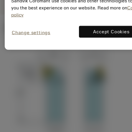
Sandvik Coromant use cookies and other technologies to
you the best experience on our website. Read more on
C
policy
Ilustrações técnicas
Accept Cookies
Change settings