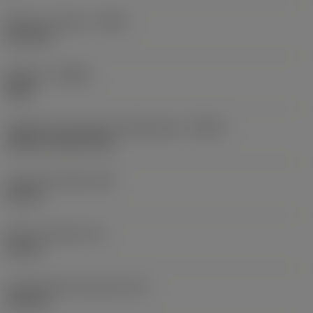
Balanço máximo
(OHX)
21,6 mm
Sentido
(HAND)
Right
Código de entrada de refrigeração
(CNSC)
without coolant entry
Largura da haste
(B)
20 mm
Altura da haste
(H)
20 mm
Comprimento funcional
(LF)
125 mm