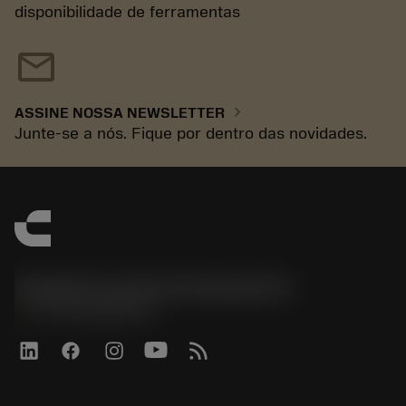
disponibilidade de ferramentas
mail
chevron_right
ASSINE NOSSA NEWSLETTER
Junte-se a nós. Fique por dentro das novidades.
Sandvik Coromant do Brasil S.A
phone
+551146803536