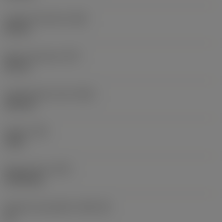
Largura funcional
(WF)
25 mm
Altura funcional
(HF)
20 mm
Comprimento total
(OAL)
125 mm
Torque
(TQ)
3 Nm
Peso do item
(WT)
0,3918 kg
Assento da pastilha
(SSC_M)
16