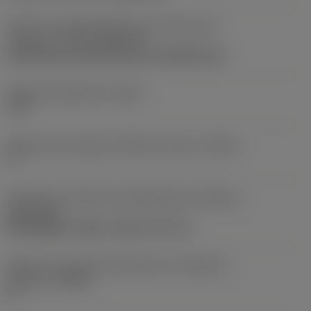
Parte2 dos identificadores da interface da
pastilha
(CUTINT_MASTER)
CoroThread -external size 16 (266.RG-16)
Ângulo de folga axial
(ALP)
-10 °
Ângulo de correção de hélice da rosca
(THCA)
1 °
Direção da interface de adaptação da máquina
(ADINTMS)
Rectangular shank -metric: 20 x 20
Ângulo do corpo da ferramenta em relação à
máquina
(BAMS)
0 °