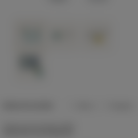
Dados do produto
Métrico
Polegadas
Código do tipo de fixação
(MTP)
clamp with screw through hole