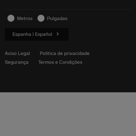
Negócios sustentáveis
Artigos
Metros
Pulgadas
Para a prensa
chevron_right
Espanha | Español
Aviso Legal
Política de privacidade
Segurança
Termos e Condições