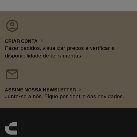
account_circle
chevron_right
CRIAR CONTA
Fazer pedidos, visualizar preços e verificar a
disponibilidade de ferramentas
mail
chevron_right
ASSINE NOSSA NEWSLETTER
Junte-se a nós. Fique por dentro das novidades.