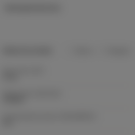
Ilustrações técnicas
Dados do produto
Métrico
Polegadas
Peso do item
(WT)
2,3 kg
Release date
(ValFrom20)
12/08/02
ID de liberação do pacote
(RELEASEPACK)
02.2