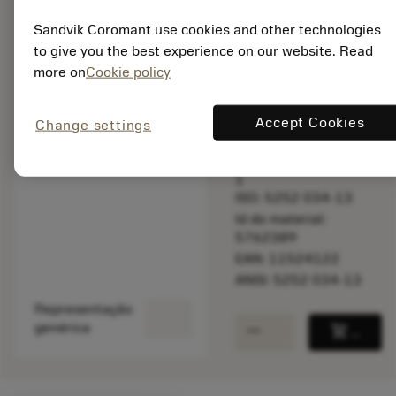
balance
Comparar produt
Sandvik Coromant use cookies and other technologies
to give you the best experience on our website. Read
more on
Cookie policy
Disponível em
uma semana
Accept Cookies
Change settings
Quantidade do pacote:
1
ISO: 5252 034-13
Id do material:
5762389
EAN: 11524122
ANSI: 5252 034-13
Representação
remove
add
genérica
shopping_cart
Adicio