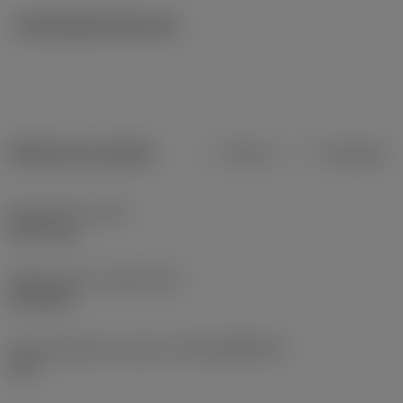
Ilustrações técnicas
Dados do produto
Métrico
Polegadas
Peso do item
(WT)
0,8771 kg
Release date
(ValFrom20)
21/10/10
ID de liberação do pacote
(RELEASEPACK)
10.2