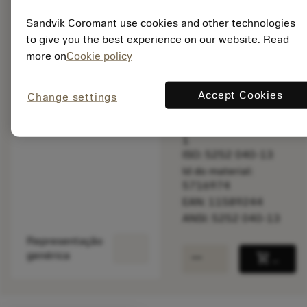
balance
Comparar produt
Sandvik Coromant use cookies and other technologies
to give you the best experience on our website. Read
more on
Cookie policy
Disponível em
uma semana
Accept Cookies
Change settings
Quantidade do pacote:
1
ISO: 5252 040-13
Id do material:
5716974
EAN: 11589244
ANSI: 5252 040-13
Representação
remove
add
genérica
shopping_cart
Adicio