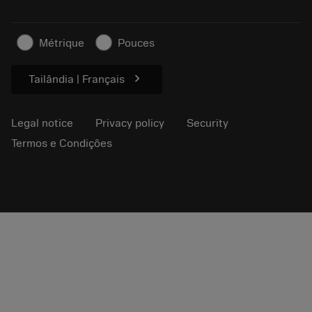
For press
Contact us
Safety information
Métrique
Pouces
Sustainability
chevron_right
Tailândia | Français
Legal notice
Privacy policy
Security
Termos e Condições