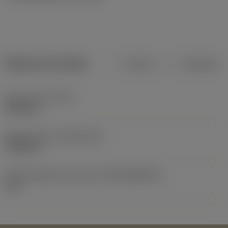
Dados do produto
Métrico
Polegadas
Peso do item
(WT)
0,155 kg
Release date
(ValFrom20)
12/01/13
ID de liberação do pacote
(RELEASEPACK)
13.1