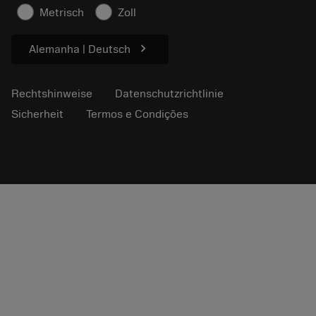
Sicherheitshinweise
Metrisch
Zoll
Nachhaltigkeit
chevron_right
Alemanha | Deutsch
Rechtshinweise
Datenschutzrichtlinie
Sicherheit
Termos e Condições