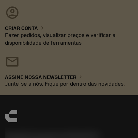
account_circle
chevron_right
CRIAR CONTA
Fazer pedidos, visualizar preços e verificar a
disponibilidade de ferramentas
mail
chevron_right
ASSINE NOSSA NEWSLETTER
Junte-se a nós. Fique por dentro das novidades.
Sandvik Coromant do Brasil S.A