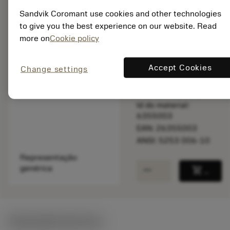
Sandvik Coromant use cookies and other technologies
to give you the best experience on our website. Read
Disponível
more on
Cookie policy
Accept Cookies
Change settings
Quantidade do pacote:
1
ISO: 5253 006-10
Id do material:
6355003
EAN: 26355003
ANSI: 5253 006-10
Representação
remove
add
genérica
shopping_cart
Adicio
Ilustrações técnicas