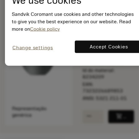
We use cookies
balance
Comparar produt
Sandvik Coromant use cookies and other technologies
to give you the best experience on our website. Read
Disponível
more on
Cookie policy
Accept Cookies
Change settings
Quantidade do pacote:
1
ISO: 5321 211-01
Id do material:
8234209
EAN:
7323226689853
ANSI: 5321 211-01
Representação
remove
add
genérica
shopping_cart
Adicio