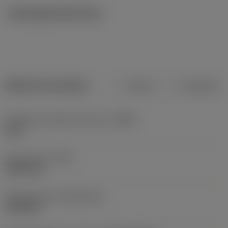
Ilustrações técnicas
Dados do produto
Métrico
Polegadas
Código do material do corpo
(BMC)
Aços
Peso do item
(WT)
0,0004 kg
Release date
(ValFrom20)
12/09/25