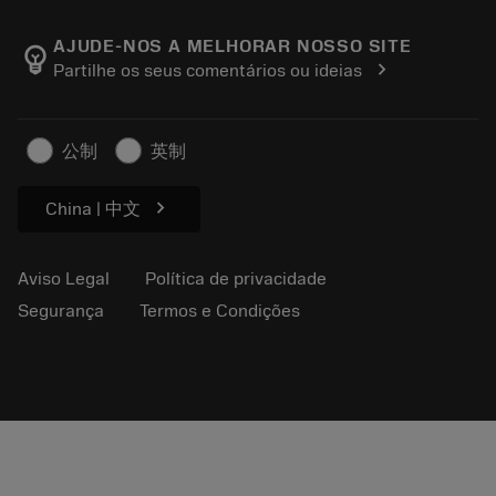
Sobre a Sandvik Coromant
Voltar
Catálogos e manuais
Manufacturing Wellness
Rastreie seu pedido
AJUDE-NOS A MELHORAR NOSSO SITE
emoji_objects
chevron_right
Partilhe os seus comentários ou ideias
Carreira
Faça uma cotação
Negócios sustentáveis
Artigos
公制
英制
Para a prensa
chevron_right
China | 中文
Aviso Legal
Política de privacidade
Segurança
Termos e Condições