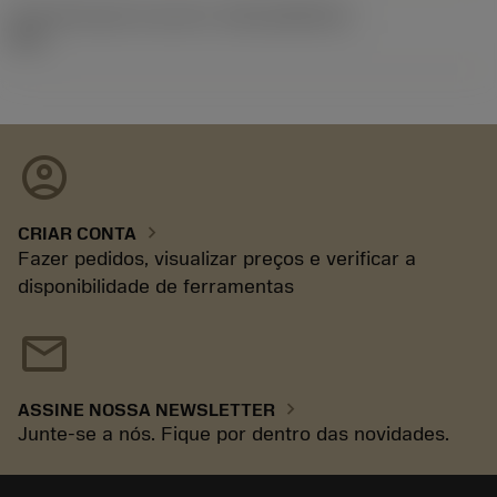
ID de liberação do pacote
(RELEASEPACK)
26.1
account_circle
chevron_right
CRIAR CONTA
Fazer pedidos, visualizar preços e verificar a
disponibilidade de ferramentas
mail
chevron_right
ASSINE NOSSA NEWSLETTER
Junte-se a nós. Fique por dentro das novidades.