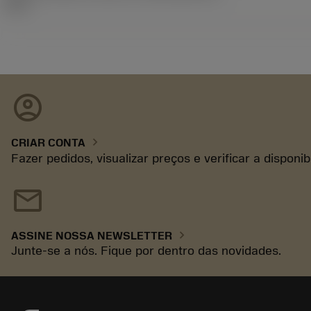
26.1
account_circle
chevron_right
CRIAR CONTA
Fazer pedidos, visualizar preços e verificar a disponi
mail
chevron_right
ASSINE NOSSA NEWSLETTER
Junte-se a nós. Fique por dentro das novidades.