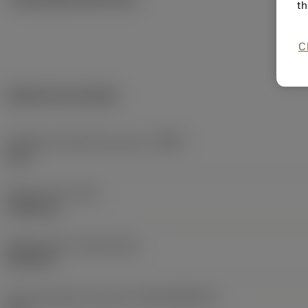
th
C
Dados do produto
Código do material do corpo
(BMC)
Aços
Peso do item
(WT)
0,0005 kg
Release date
(ValFrom20)
08/10/25
ID de liberação do pacote
(RELEASEPACK)