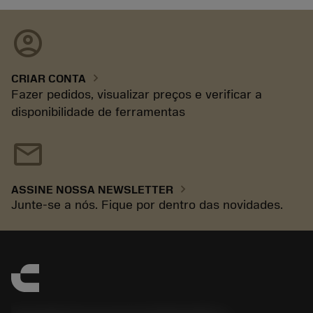
account_circle
chevron_right
CRIAR CONTA
Fazer pedidos, visualizar preços e verificar a
disponibilidade de ferramentas
mail
chevron_right
ASSINE NOSSA NEWSLETTER
Junte-se a nós. Fique por dentro das novidades.