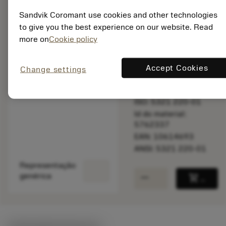
Sandvik Coromant use cookies and other technologies
to give you the best experience on our website. Read
Disponível em
more on
Cookie policy
uma semana
Accept Cookies
Change settings
Quantidade do pacote:
10
ISO: 5321 220-01
Id do material:
5762337
EAN: 10614693
ANSI: 5321 220-01
Representação
remove
add
genérica
shopping_cart
Adicio