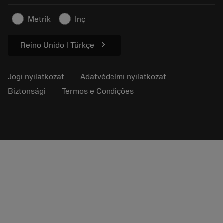
Kapcsolat
Biztonsági információk
Metrik
İnç
Fenntarthatóság
chevron_right
Reino Unido | Türkçe
Jogi nyilatkozat
Adatvédelmi nyilatkozat
Biztonsági
Termos e Condições