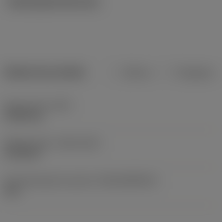
Ilustrações técnicas
Dados do produto
Métrico
Polegadas
Peso do item
(WT)
0,0026 kg
Release date
(ValFrom20)
27/01/92
ID de liberação do pacote
(RELEASEPACK)
60.1