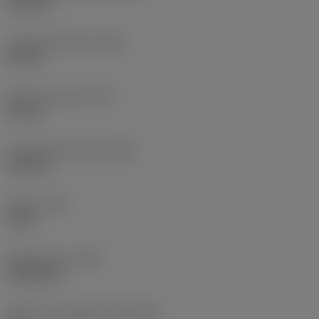
125 mm
Largura funcional
(WF)
25 mm
Altura funcional
(HF)
20 mm
Comprimento total
(OAL)
125 mm
Torque
(TQ)
3 Nm
Peso do item
(WT)
0,3918 kg
Assento da pastilha
(SSC_M)