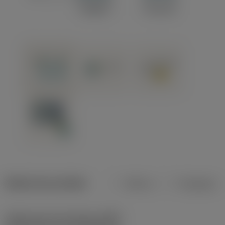
Dados do produto
Métrico
Polegadas
Código do tipo de fixação
(MTP)