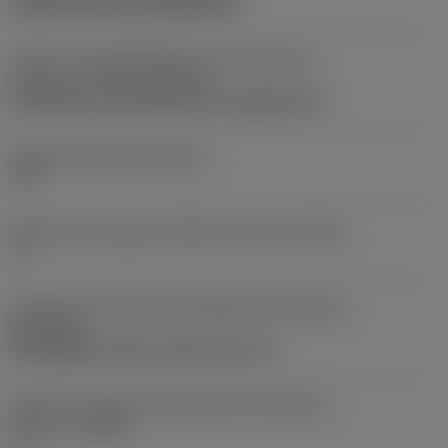
clamp with screw through hole
Parte2 dos identificadores da interface da
pastilha
(CUTINT_MASTER)
CoroThread -external size 16 (266.RG-16)
Ângulo de folga axial
(ALP)
-10 °
Ângulo de correção de hélice da rosca
(THCA)
1 °
Direção da interface de adaptação da máquina
(ADINTMS)
Rectangular shank -metric: 20 x 20
Ângulo do corpo da ferramenta em relação à
máquina
(BAMS)
0 °