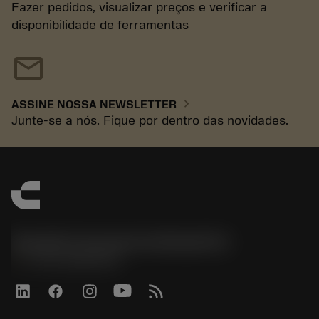
Fazer pedidos, visualizar preços e verificar a
disponibilidade de ferramentas
mail
chevron_right
ASSINE NOSSA NEWSLETTER
Junte-se a nós. Fique por dentro das novidades.
Sandvik Coromant do Brasil S.A
phone
+551146803536