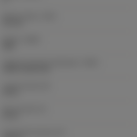
Balanço máximo
(OHX)
21,6 mm
Sentido
(HAND)
Right
Código de entrada de refrigeração
(CNSC)
without coolant entry
Largura da haste
(B)
20 mm
Altura da haste
(H)
20 mm
Comprimento funcional
(LF)