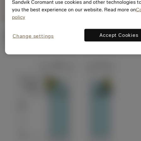
deployed_code
Mostrar modelo 3D
Sandvik Coromant use cookies and other technologies to
remove
add
específica
shopping_cart
Adicio
you the best experience on our website. Read more on
C
policy
Accept Cookies
Ilustrações técnicas
Change settings