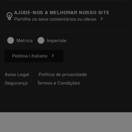
Sobre a Sandvik Coromant
Voltar
Catálogos e manuais
Manufacturing Wellness
Rastreie seu pedido
AJUDE-NOS A MELHORAR NOSSO SITE
emoji_objects
chevron_right
Partilhe os seus comentários ou ideias
Carreira
Faça uma cotação
Negócios sustentáveis
Artigos
Metrica
Imperiale
Para a prensa
chevron_right
Polônia | Italiano
Aviso Legal
Política de privacidade
Segurança
Termos e Condições