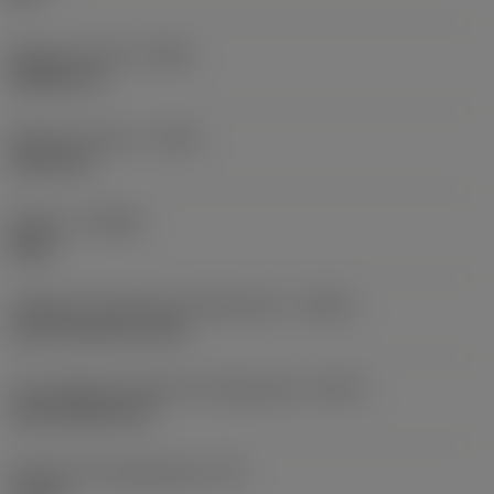
Balanço mínimo
(OHN)
38,862 mm
Balanço máximo
(OHX)
152,4 mm
Sentido
(HAND)
Right
Código de entrada de refrigeração
(CNSC)
axial concentric entry
Tipo código de saída de refrigeração
(CXSC)
axial inclined exit
Pressão de refrigeração
(CP)