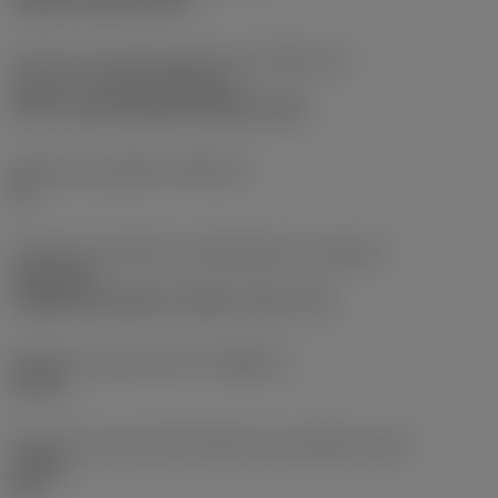
clamp on top of insert
Parte2 dos identificadores da interface da
pastilha
(CUTINT_MASTER)
Q-Cut -size 60 (N151.3-800-60-4G)
Assento da pastilha
(SSC_M)
60
Direção da interface de adaptação da máquina
(ADINTMS)
Cylindrical shank w/ 3 flats -inch: 1 1/2
Diâmetro mínimo do furo
(DMIN_1)
50 mm
Ângulo do corpo da ferramenta em relação à peça
(BAWS)
90 °