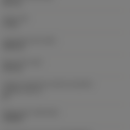
38,1 mm
Torque
(TQ)
3,7 Nm
Comprimento total
(OAL)
304,8 mm
Peso do item
(WT)
2,557 kg
Código do tamanho do assento da pastilha -
polegada
(SSC_N)
60
Release date
(ValFrom20)
16/08/93