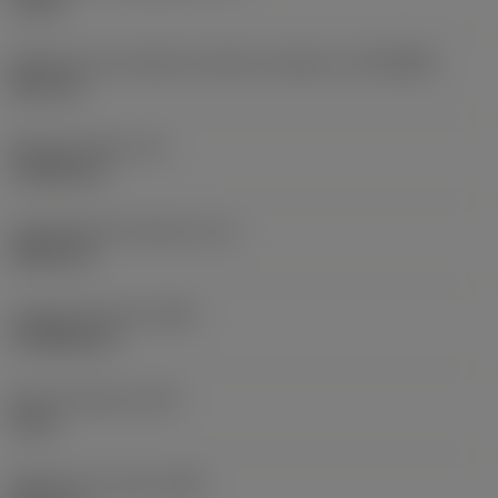
10 bar
Diâmetro de conexão do lado da máquina
(DCONMS)
38,1 mm
Altura da haste
(H)
37,084 mm
Comprimento funcional
(LF)
304,8 mm
Largura funcional
(WF)
27,9908 mm
Altura funcional
(HF)
0 mm
Diâmetro do corpo
(BD)