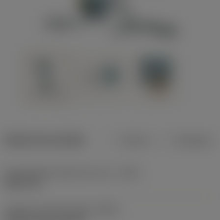
Dados do produto
Métrico
Polegadas
Profundidade máxima de corte
(CDX)
8,001 mm
Código do tipo de fixação
(MTP)