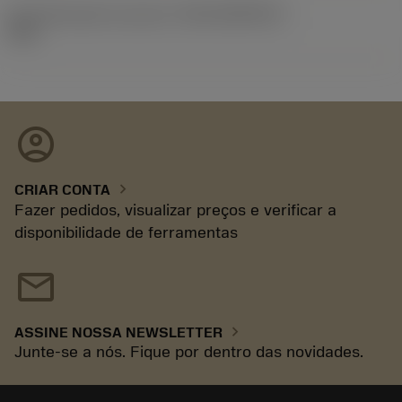
ID de liberação do pacote
(RELEASEPACK)
93.3
account_circle
chevron_right
CRIAR CONTA
Fazer pedidos, visualizar preços e verificar a
disponibilidade de ferramentas
mail
chevron_right
ASSINE NOSSA NEWSLETTER
Junte-se a nós. Fique por dentro das novidades.