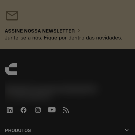
mail
chevron_right
ASSINE NOSSA NEWSLETTER
Junte-se a nós. Fique por dentro das novidades.
Sandvik Coromant do Brasil S.A
phone
+551146803536
keyboard_arrow_down
PRODUTOS