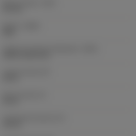
Balanço máximo
(OHX)
21,6 mm
Sentido
(HAND)
Right
Código de entrada de refrigeração
(CNSC)
without coolant entry
Largura da haste
(B)
20 mm
Altura da haste
(H)
20 mm
Comprimento funcional
(LF)
125 mm