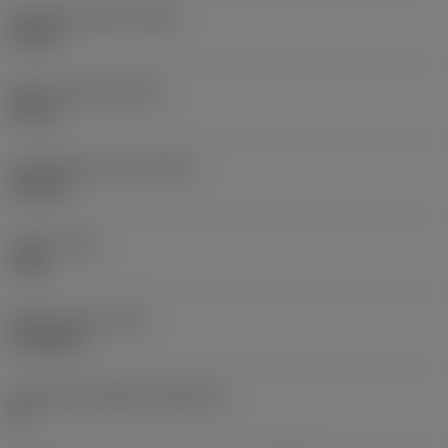
Largura funcional
(WF)
25 mm
Altura funcional
(HF)
20 mm
Comprimento total
(OAL)
125 mm
Torque
(TQ)
3 Nm
Peso do item
(WT)
0,3918 kg
Assento da pastilha
(SSC_M)
16