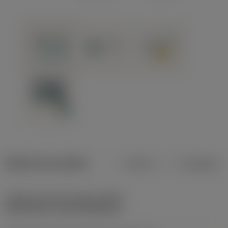
Dados do produto
Métrico
Polegadas
Código do tipo de fixação
(MTP)
clamp with screw through hole