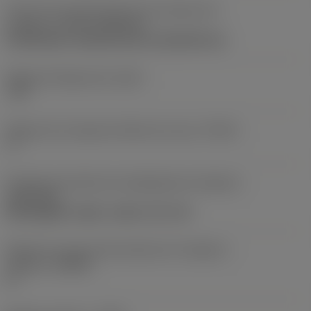
Parte2 dos identificadores da interface da
pastilha
(CUTINT_MASTER)
CoroThread -external size 16 (266.RG-16)
Ângulo de folga axial
(ALP)
-10 °
Ângulo de correção de hélice da rosca
(THCA)
1 °
Direção da interface de adaptação da máquina
(ADINTMS)
Rectangular shank -metric: 20 x 20
Ângulo do corpo da ferramenta em relação à
máquina
(BAMS)
0 °