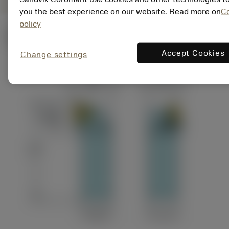
you the best experience on our website. Read more on
C
policy
Ilustrações técnicas
Accept Cookies
Change settings