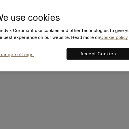
e use cookies
ndvik Coromant use cookies and other technologies to give y
e best experience on our website. Read more on
Cookie policy
Accept Cookies
hange settings