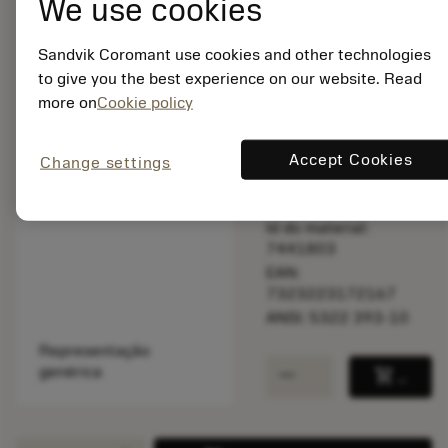
We use cookies
Sandvik Coromant use cookies and other technologies
Disponível em
to give you the best experience on our website. Read
uma semana
more on
Cookie policy
Accept Cookies
Quantidade do pacote:
Change settings
2
ISO: 5322 393-10
Id do material:
7441803
EAN:
7323223172167
ANSI: 5322 393-10
Representação
remove
add
genérica
shopping_cart
Adicio