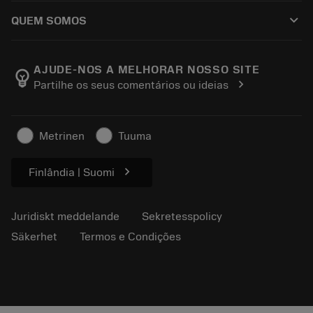
Så här köper du
Guider och handledningar
Tailor Made
keyboard_arrow_down
QUEM SOMOS
Beställ
Kalkylatorer och appar
Om Sandvik Coromant
Return
Kataloger och handböcker
Tillverkning med välmående
Spåra din beställning
AJUDE-NOS A MELHORAR NOSSO SITE
emoji_objects
chevron_right
Partilhe os seus comentários ou ideias
Karriär
Skapa en offert
Hållbart företagande
Artiklar
Metrinen
Tuuma
För press
chevron_right
Finlândia | Suomi
Juridiskt meddelande
Sekretesspolicy
Säkerhet
Termos e Condições