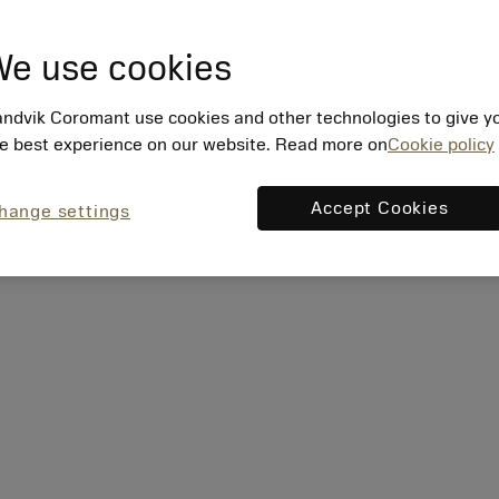
e use cookies
ndvik Coromant use cookies and other technologies to give y
e best experience on our website. Read more on
Cookie policy
Accept Cookies
hange settings