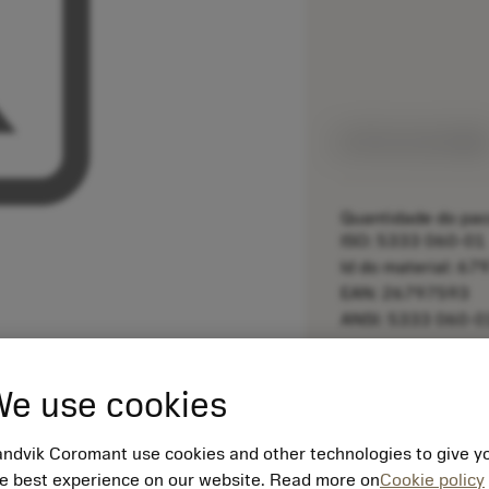
Feito sob medid
Quantidade do pac
ISO: 5333 060-01
Id do material: 6
EAN: 26797593
ANSI: 5333 060-0
remove
e use cookies
ndvik Coromant use cookies and other technologies to give y
e best experience on our website. Read more on
Cookie policy