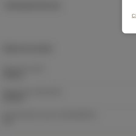
Ilustrações técnicas
C
Dados do produto
Peso do item
(WT)
0,028 kg
Release date
(ValFrom20)
16/02/16
ID de liberação do pacote
(RELEASEPACK)
16.1