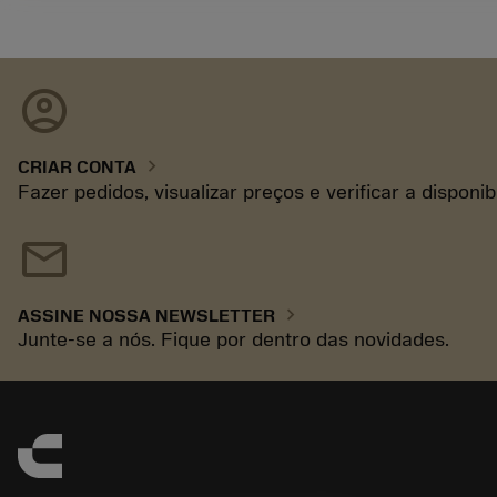
account_circle
chevron_right
CRIAR CONTA
Fazer pedidos, visualizar preços e verificar a disponi
mail
chevron_right
ASSINE NOSSA NEWSLETTER
Junte-se a nós. Fique por dentro das novidades.