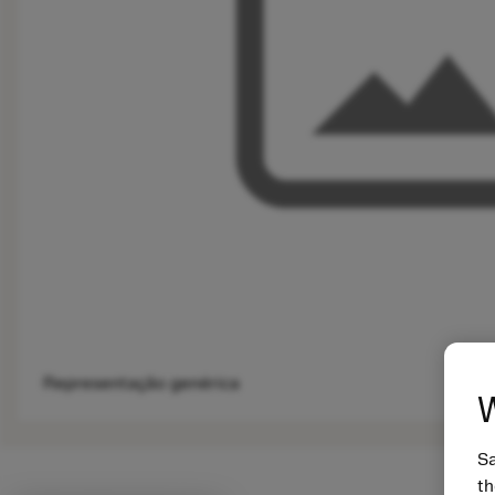
Representação genérica
W
Sa
th