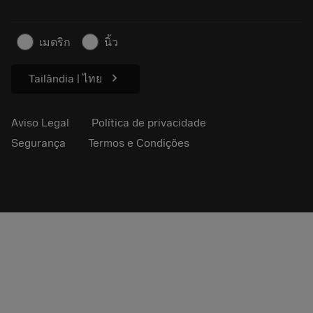
Para a imprensa
Contato
Informações de segurança
เมตริก
นิ้ว
Sustentabilidade
chevron_right
Tailândia | ไทย
Aviso Legal
Política de privacidade
Segurança
Termos e Condições