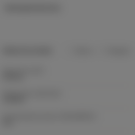
Ilustrações técnicas
Dados do produto
Métrico
Polegadas
Peso do item
(WT)
0,036 kg
Release date
(ValFrom20)
11/09/95
ID de liberação do pacote
(RELEASEPACK)
95.2