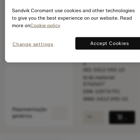
balance
Comparar produt
Sandvik Coromant use cookies and other technologies
to give you the best experience on our website. Read
more on
Cookie policy
Disponível em
uma semana
Accept Cookies
Change settings
Quantidade do pacote:
1
ISO: 5412 090-10
Id do material:
5762627
EAN: 10076791
ANSI: 5412 090-10
Representação
remove
add
genérica
shopping_cart
Adicio