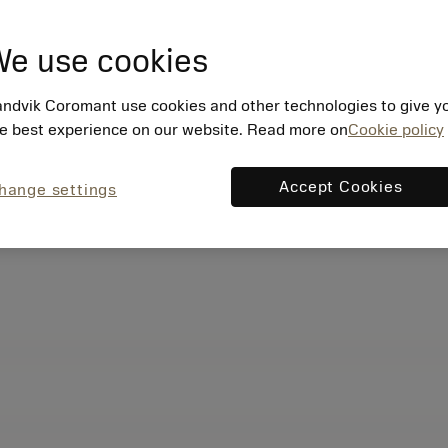
e use cookies
ndvik Coromant use cookies and other technologies to give y
e best experience on our website. Read more on
Cookie policy
Accept Cookies
hange settings