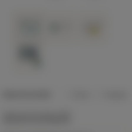
Dados do produto
Métrico
Polegadas
Código do tipo de fixação
(MTP)
clamp with screw through hole