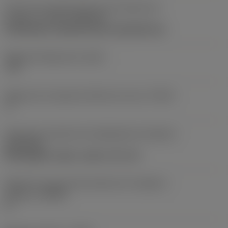
Parte2 dos identificadores da interface da
pastilha
(CUTINT_MASTER)
CoroThread -external size 16 (266.RG-16)
Ângulo de folga axial
(ALP)
-10 °
Ângulo de correção de hélice da rosca
(THCA)
1 °
Direção da interface de adaptação da máquina
(ADINTMS)
Rectangular shank -metric: 20 x 20
Ângulo do corpo da ferramenta em relação à
máquina
(BAMS)
0 °