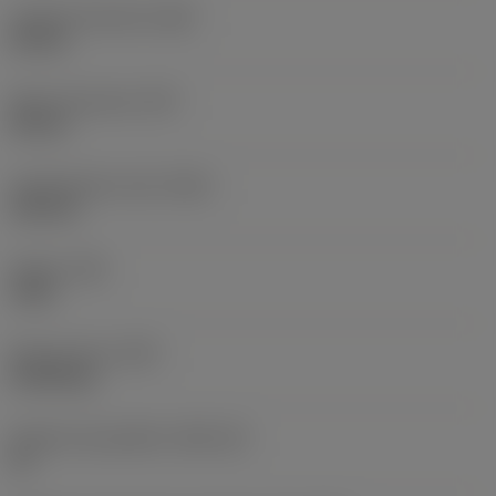
Largura funcional
(WF)
25 mm
Altura funcional
(HF)
20 mm
Comprimento total
(OAL)
125 mm
Torque
(TQ)
3 Nm
Peso do item
(WT)
0,3918 kg
Assento da pastilha
(SSC_M)
16