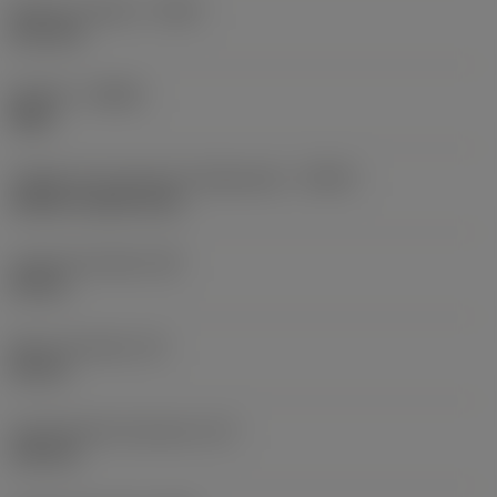
Balanço máximo
(OHX)
21,6 mm
Sentido
(HAND)
Right
Código de entrada de refrigeração
(CNSC)
without coolant entry
Largura da haste
(B)
20 mm
Altura da haste
(H)
20 mm
Comprimento funcional
(LF)
125 mm