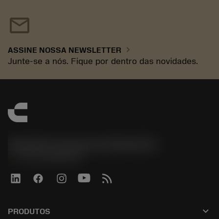
mail
chevron_right
ASSINE NOSSA NEWSLETTER
Junte-se a nós. Fique por dentro das novidades.
Sandvik Coromant do Brasil S.A
phone
+551146803536
keyboard_arrow_down
PRODUTOS