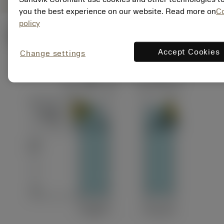
you the best experience on our website. Read more on
C
policy
Ilustrações técnicas
Accept Cookies
Change settings