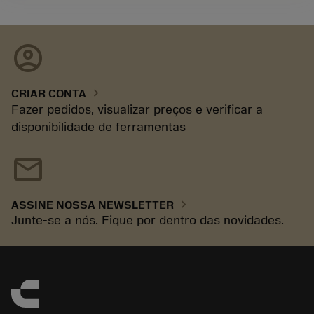
account_circle
chevron_right
CRIAR CONTA
Fazer pedidos, visualizar preços e verificar a
disponibilidade de ferramentas
mail
chevron_right
ASSINE NOSSA NEWSLETTER
Junte-se a nós. Fique por dentro das novidades.