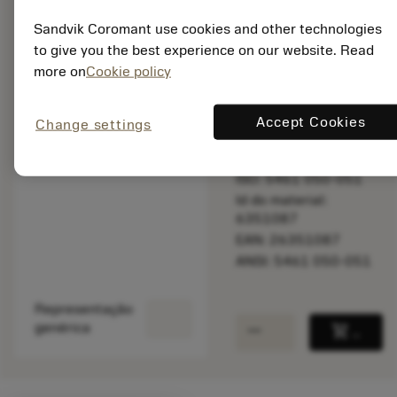
Sandvik Coromant use cookies and other technologies
to give you the best experience on our website. Read
Feito sob
more on
Cookie policy
medida
Accept Cookies
Change settings
Quantidade do pacote:
1
ISO: 5461 050-051
Id do material:
6351087
EAN: 26351087
ANSI: 5461 050-051
Representação
remove
add
genérica
shopping_cart
Adicio