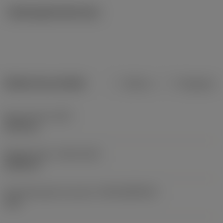
Ilustrações técnicas
Dados do produto
Métrico
Polegadas
Peso do item
(WT)
0,691 kg
Release date
(ValFrom20)
24/09/13
ID de liberação do pacote
(RELEASEPACK)
13.2