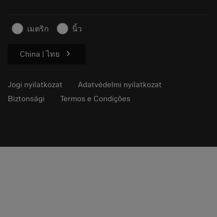
A sajtó
Kapcsolat
Biztonsági információk
เมตริก
นิ้ว
Fenntarthatóság
chevron_right
China | ไทย
Jogi nyilatkozat
Adatvédelmi nyilatkozat
Biztonsági
Termos e Condições