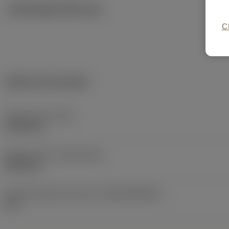
Ilustrações técnicas
C
Dados do produto
Peso do item
(WT)
2,0244 kg
Release date
(ValFrom20)
08/10/01
ID de liberação do pacote
(RELEASEPACK)
02.1