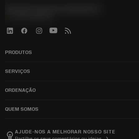
Sandvik Coromant do Brasil S.A
phone
+551146803536
PRODUTOS
All products
SERVIÇOS
CoroPlus® Tool Guide
Tool Assembly
Reciclagem
ORDENAÇÃO
Tailor Made
Recondicionamento
Catalogues
Conhecimento
How to buy
QUEM SOMOS
E-learning
Order
Events and training
Return
Careers
Tool ID
Track your order
About Sandvik Coromant
AJUDE-NOS A MELHORAR NOSSO SITE
emoji_objects
chevron_right
Partilhe os seus comentários ou ideias
FAQ