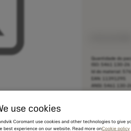
Feito sob medid
Quantidade do pac
ISO: 5461 130-26
Id do material: 5
EAN: 11391295
ANSI: 5461 130-2
remove
e use cookies
ndvik Coromant use cookies and other technologies to give y
e best experience on our website. Read more on
Cookie policy