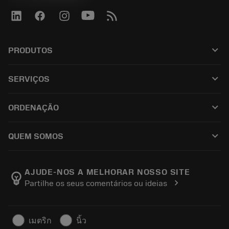
keyboard_arrow_down
PRODUTOS
Todos os produtos
keyboard_arrow_down
SERVIÇOS
CoroPlus® Tool Guide
Reciclagem
Tool Assembly
keyboard_arrow_down
ORDENAÇÃO
Recondicionamento
Tailor Made
Como comprar
Conhecimento
Catálogos
keyboard_arrow_down
QUEM SOMOS
Ordem
E-learning
Carreira
Retorno
Eventos e treinamento
Sobre a Sandvik Coromant
Rastreie seu pedido
Tool ID
AJUDE-NOS A MELHORAR NOSSO SITE
emoji_objects
chevron_right
Partilhe os seus comentários ou ideias
Encontre-nos
FAQ
Para a imprensa
Contato
Informações de segurança
เมตริก
นิ้ว