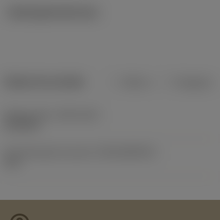
Ilustrações técnicas
Dados do produto
Métrico
Polegadas
Release date
(ValFrom20)
21/10/15
ID de liberação do pacote
(RELEASEPACK)
16.1