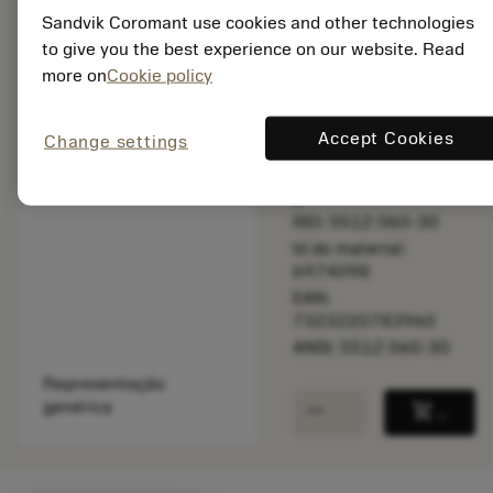
Sandvik Coromant use cookies and other technologies
to give you the best experience on our website. Read
more on
Cookie policy
Feito sob
medida
Accept Cookies
Change settings
Quantidade do pacote:
1
ISO: 5512 060-30
Id do material:
6974098
EAN:
7323220783960
ANSI: 5512 060-30
Representação
remove
add
genérica
shopping_cart
Adicio