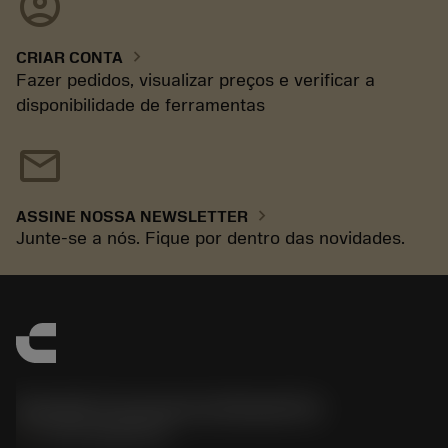
account_circle
chevron_right
CRIAR CONTA
Fazer pedidos, visualizar preços e verificar a
disponibilidade de ferramentas
mail
chevron_right
ASSINE NOSSA NEWSLETTER
Junte-se a nós. Fique por dentro das novidades.
Sandvik Coromant do Brasil S.A
phone
+551146803536