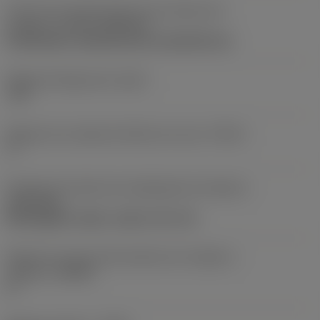
Parte2 dos identificadores da interface da
pastilha
(CUTINT_MASTER)
CoroThread -external size 16 (266.RG-16)
Ângulo de folga axial
(ALP)
-10 °
Ângulo de correção de hélice da rosca
(THCA)
1 °
Direção da interface de adaptação da máquina
(ADINTMS)
Rectangular shank -metric: 20 x 20
Ângulo do corpo da ferramenta em relação à
máquina
(BAMS)
0 °