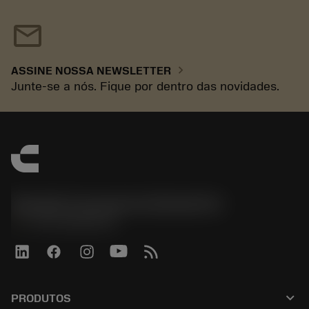
mail
chevron_right
ASSINE NOSSA NEWSLETTER
Junte-se a nós. Fique por dentro das novidades.
Sandvik Coromant do Brasil S.A
phone
+551146803536
keyboard_arrow_down
PRODUTOS