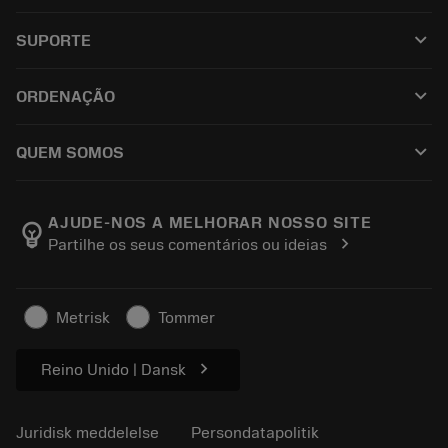
Alle værktøjer
keyboard_arrow_down
SUPORTE
Al software
Kundeservice
Genbrug
keyboard_arrow_down
ORDENAÇÃO
Distributører og specialister
Genopslibning
Sådan køber du
Vejledninger og vejledninger
Tailor Made
keyboard_arrow_down
QUEM SOMOS
Bestil
Lommeregnere og apps
Om Sandvik Coromant
Returnering
Kataloger og håndbøger
Manufacturing Wellness
Spor din ordre
AJUDE-NOS A MELHORAR NOSSO SITE
emoji_objects
chevron_right
Partilhe os seus comentários ou ideias
Karriere
Lav et tilbud
Bæredygtig virksomhed
Artikler
Metrisk
Tommer
Til pressen
chevron_right
Reino Unido | Dansk
Juridisk meddelelse
Persondatapolitik