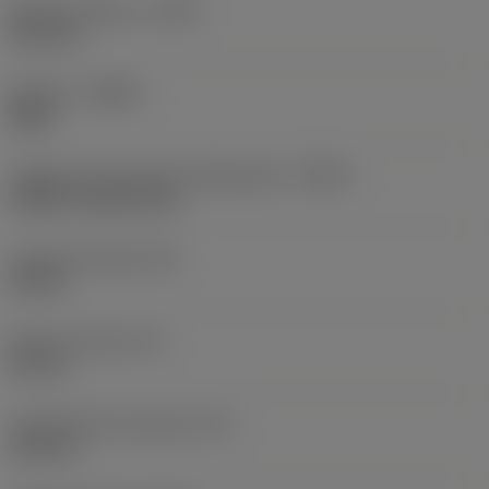
Balanço máximo
(OHX)
21,6 mm
Sentido
(HAND)
Right
Código de entrada de refrigeração
(CNSC)
without coolant entry
Largura da haste
(B)
20 mm
Altura da haste
(H)
20 mm
Comprimento funcional
(LF)
125 mm