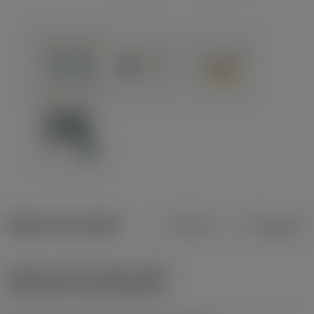
Dados do produto
Métrico
Polegadas
Código do tipo de fixação
(MTP)
clamp with screw through hole