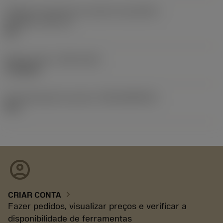
Código do tamanho do assento da pastilha -
polegada
(SSC_N)
3/8
Release date
(ValFrom20)
17/06/09
ID de liberação do pacote
(RELEASEPACK)
09.2
account_circle
chevron_right
CRIAR CONTA
Fazer pedidos, visualizar preços e verificar a
disponibilidade de ferramentas